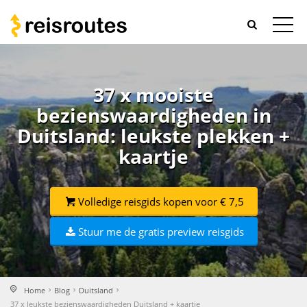
37 x mooiste
bezienswaardigheden in
Duitsland: leukste plekken +
kaartje
Volledige reisgids kopen voor € 7,5
Stuur me de gratis preview reisgids
Home
Blog
Duitsland
37 x leukste bezienswaardigheden Duitsland + kaartje