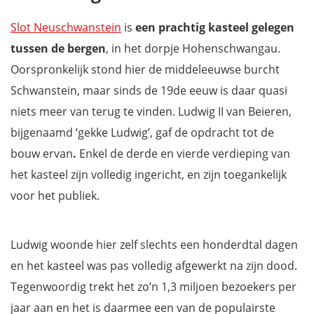
Sellin
Slot Neuschwanstein
is
een prachtig kasteel gelegen
Maak een ritje met de zweeftrein in Wuppertal
tussen de bergen
, in het dorpje Hohenschwangau.
De Duitse Waddeneilanden
Oorspronkelijk stond hier de middeleeuwse burcht
Brandenburger Tor, Berlijn
Schwanstein, maar sinds de 19de eeuw is daar quasi
Berlijnse Muur
niets meer van terug te vinden. Ludwig II van Beieren,
Kölner Dom, Keulen
bijgenaamd ‘gekke Ludwig’, gaf de opdracht tot de
Landschaftspark Duisburg-Nord
bouw ervan
.
Enkel de derde en vierde verdieping van
Teutoburger-Wald
het kasteel zijn volledig ingericht, en zijn toegankelijk
Loreley, Sankt Goarshausen
voor het publiek.
Schloss Sanssouci, Potsdam
Heidelberg
Ludwig woonde hier zelf slechts een honderdtal dagen
Burg Eltz
en het kasteel was pas volledig afgewerkt na zijn dood.
Saarschleife, de Horseshoe Bend van Duitsland
Tegenwoordig trekt het zo’n 1,3 miljoen bezoekers per
Bodensee, Insel Mainau
jaar aan en het is daarmee een van de populairste
Obersee, Beieren