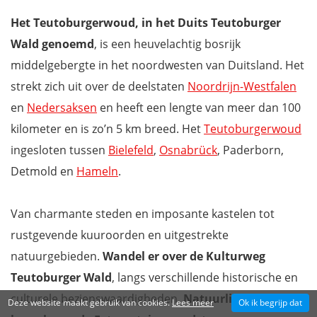
Het Teutoburgerwoud, in het Duits Teutoburger
Wald genoemd
, is een heuvelachtig bosrijk
middelgebergte in het noordwesten van Duitsland. Het
strekt zich uit over de deelstaten
Noordrijn-Westfalen
en
Nedersaksen
en heeft een lengte van meer dan 100
kilometer en is zo’n 5 km breed. Het
Teutoburgerwoud
ingesloten tussen
Bielefeld
,
Osnabrück
, Paderborn,
Detmold en
Hameln
.
Van charmante steden en imposante kastelen tot
rustgevende kuuroorden en uitgestrekte
natuurgebieden.
Wandel er over de Kulturweg
Teutoburger Wald
, langs verschillende historische en
culturele bezienswaardigheden.
Natuurlijk mag een
Deze website maakt gebruik van cookies.
Lees meer
Ok ik begrijp dat