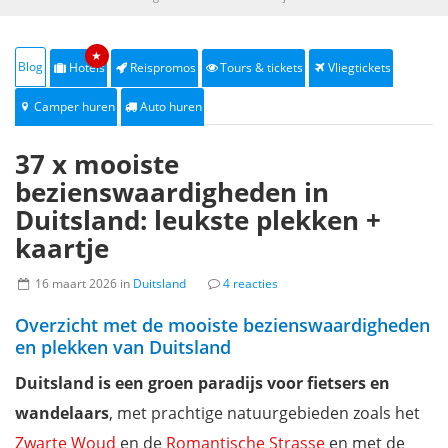
★
Blog
Hotels
Reispromos
Tours & tickets
Vliegtickets
Camper huren
Auto huren
37 x mooiste
bezienswaardigheden in
Duitsland: leukste plekken +
kaartje
16 maart 2026 in
Duitsland
4 reacties
Overzicht met de mooiste bezienswaardigheden
en plekken van Duitsland
Duitsland is een groen paradijs voor fietsers en
wandelaars
, met prachtige natuurgebieden zoals het
Zwarte Woud
en de
Romantische Strasse
en met de