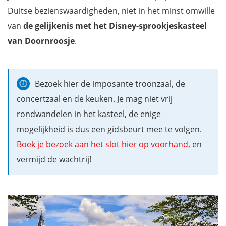
Duitse bezienswaardigheden, niet in het minst omwille
Garmisch-Partenkirchen, Beieren
van
de gelijkenis met het Disney-sprookjeskasteel
Königssee, Schönau
van Doornroosje
.
Berchtesgaden, Beieren
Naturpark Schwarzwald, Baden-Württemberg
Europa-Park in Rust
Bezoek hier de imposante troonzaal, de
Rothenburg ob der Tauber, Beieren
concertzaal en de keuken. Je mag niet vrij
Domschatzkammer in Aken
rondwandelen in het kasteel, de enige
Bremen
mogelijkheid is dus een gidsbeurt mee te volgen.
Monschau
Boek je bezoek aan het slot hier op voorhand
, en
Naar de top van de Brocken (Harz)
vermijd de wachtrij!
Schweriner Schloss, Schwerin
Kasteel Wartburg, Eisenach
Bamberg, Beieren
Rüdesheim, Hessen
Hamelen, de stad van de Rattenvanger