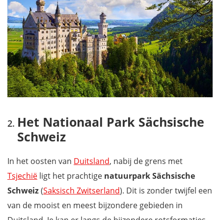
Kasteel van Cochem, Cochem
Geierlay-hangbrug
Schloss Nymphenburg
Englischer Garten
LEGOLAND Deutschland
Kaartje met bezienswaardigheden Duitsland
FAQ - Veelgestelde vragen over Duitsland
Download onze gratis reisgidsen Duitsland
Het Nationaal Park Sächsische
Schweiz
In het oosten van
Duitsland
, nabij de grens met
Tsjechië
ligt het prachtige
natuurpark Sächsische
Schweiz
(
Saksisch Zwitserland
). Dit is zonder twijfel een
van de mooist en meest bijzondere gebieden in