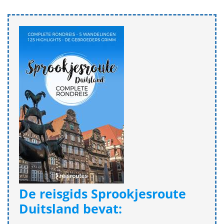
De reisgids Sprookjesroute
Duitsland bevat: