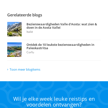
Gerelateerde blogs
Bezienswaardigheden Valle d'Aosta: wat zien &
doen in de Aosta Vallei
Italië
Ontdek de 10 leukste bezienswaardigheden in
Paleokastritsa
Corfu
Toon meer blogitems
Wil je elke week leuke reistips en
voordelen ontvangen?