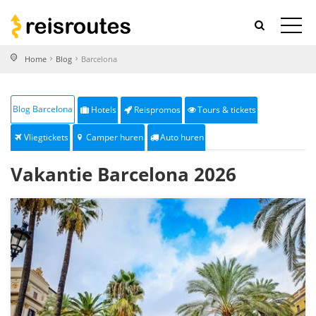
Home
Blog
Barcelona
Blog Barcelona
Hotels
Reispromos
Tours & tickets
Vliegtickets
Camper huren
Auto huren
Vakantie Barcelona 2026