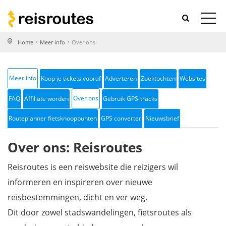
Home
Meer info
Over ons
Meer info
Koop je tickets vooraf
Adverteren
Zoektochten
Websites
Over ons
FAQ
Affiliate worden
Gebruik GPS-tracks
Routeplanner fietsknooppunten
GPS converter
Nieuwsbrief
Over ons: Reisroutes
Reisroutes is een reiswebsite die reizigers wil
informeren en inspireren over nieuwe
reisbestemmingen, dicht en ver weg.
Dit door zowel stadswandelingen, fietsroutes als