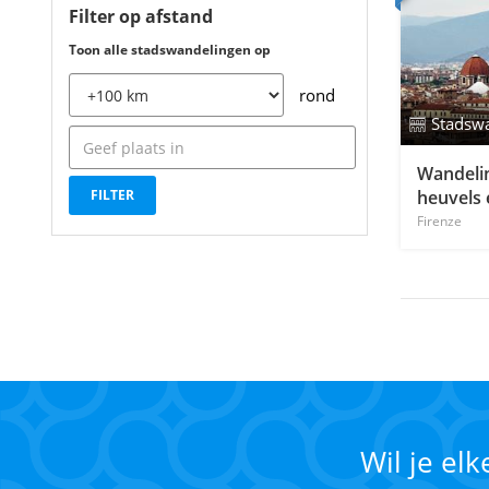
Filter op afstand
Toon alle stadswandelingen op
rond
Stadsw
Wandelin
heuvels 
Firenze
Wil je el