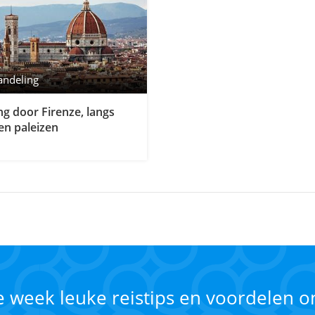
andeling
g door Firenze, langs
en paleizen
ke week leuke reistips en voordelen 