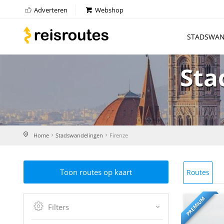
Adverteren
Webshop
STADSWAN
Sta
Home
Stadswandelingen
Firenze
Toon routes op kaart
Routes
PREMIUM
Filters