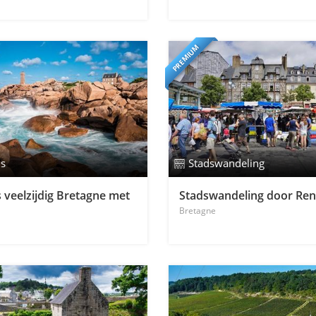
PREMIUM
is
Stadswandeling
 veelzijdig Bretagne met
Stadswandeling door Re
Bretagne