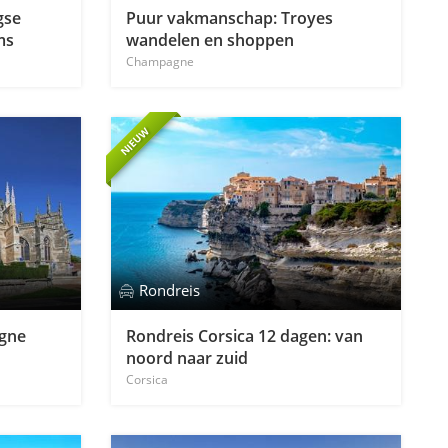
gse
Puur vakmanschap: Troyes
ms
wandelen en shoppen
Champagne
NIEUW
Rondreis
gne
Rondreis Corsica 12 dagen: van
noord naar zuid
Corsica