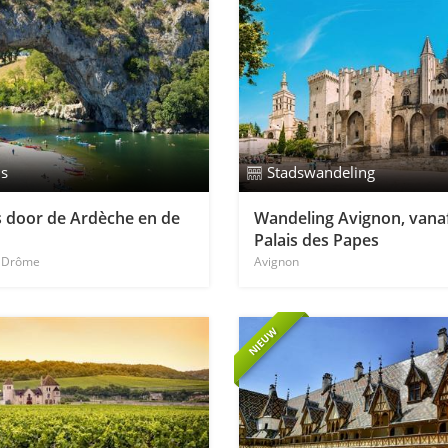
is
Stadswandeling
 door de Ardèche en de
Wandeling Avignon, vana
Palais des Papes
n Drôme
Avignon
NIEUW