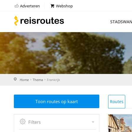
Adverteren
Webshop
STADSWAN
Home
Thema
Frankrijk
Toon routes op kaart
Routes
Filters