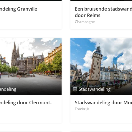
deling Granville
Een bruisende stadswand
door Reims
Champagne
andeling
Stadswandeling
ndeling door Clermont-
Stadswandeling door Mou
Frankrijk