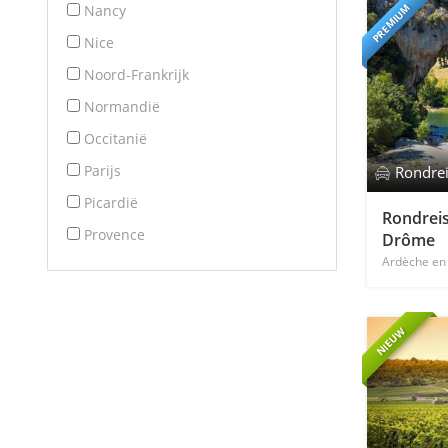
Nancy
PREMIUM
Nice
Noord-Frankrijk
Normandië
Occitanië
Parijs
Rondre
Picardië
Rondreis
Provence
Drôme
Ardèche e
NIEUW