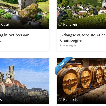
route
Rondreis
g in het bos van
3-daagse autoroute Aube
t
Champagne
Champagne
PREMIUM
is
Rondreis