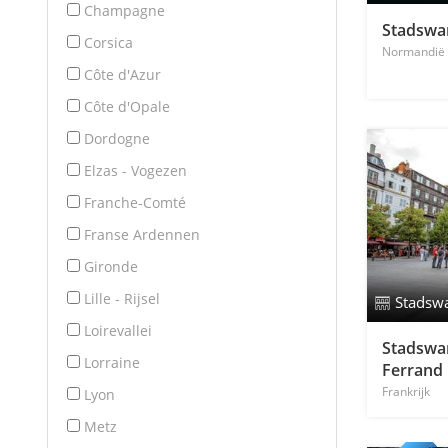
Champagne
Stadswan
Corsica
Normandië
Côte d'Azur
Côte d'Opale
Dordogne
Elzas - Vogezen
Franche-Comté
Franse Ardennen
Gironde
Lille - Rijsel
Stadsw
Loirevallei
Stadswa
Lorraine
Ferrand
Frankrijk
Lyon
Metz