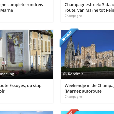
ne complete rondreis
Champagnestreek: 3-daa
 Marne
route, van Marne tot Rei
e
Champagne
PREMIUM
andeling
Rondreis
ute Essoyes, op stap
Weekendje in de Champa
oir
(Marne): autoroute
e
Champagne