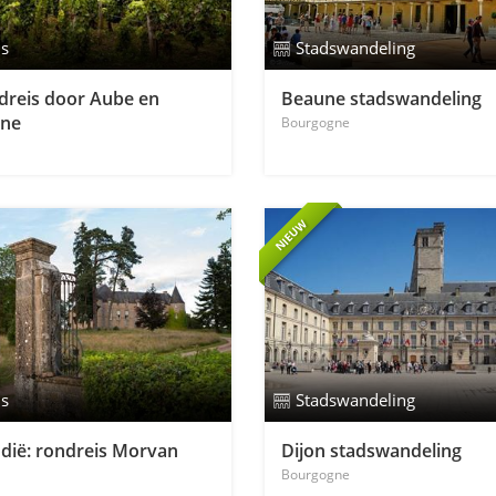
is
Stadswandeling
dreis door Aube en
Beaune stadswandeling
gne
Bourgogne
NIEUW
is
Stadswandeling
dië: rondreis Morvan
Dijon stadswandeling
Bourgogne