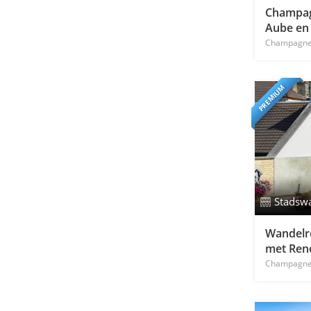
Champag
Aube en
Champagn
PREMIUM
Stadsw
Wandelro
met Ren
Champagn