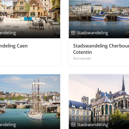
andeling
Stadswandeling
ndeling Caen
Stadswandeling Cherbour
Cotentin
Normandië
andeling
Stadswandeling