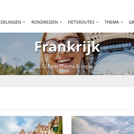
DELINGEN
RONDREIZEN
FIETSROUTES
THEMA
GR
Frankrijk
121 per thema & regio