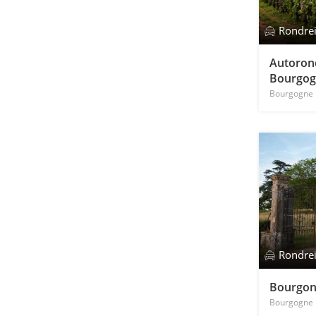
Rondre
Autoron
Bourgo
Bourgogne
Rondre
Bourgon
Bourgogne