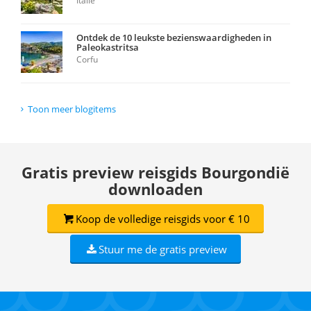
Italië
Ontdek de 10 leukste bezienswaardigheden in
Paleokastritsa
Corfu
Toon meer blogitems
Gratis preview reisgids Bourgondië
downloaden
Koop de volledige reisgids voor € 10
Stuur me de gratis preview