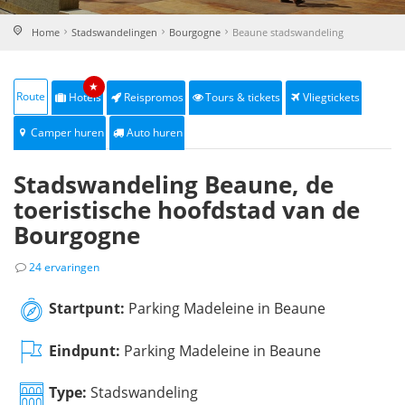
Home
Stadswandelingen
Bourgogne
Beaune stadswandeling
★
Route
Hotels
Reispromos
Tours & tickets
Vliegtickets
Camper huren
Auto huren
Stadswandeling Beaune, de
toeristische hoofdstad van de
Bourgogne
24 ervaringen
Startpunt:
Parking Madeleine in Beaune
Eindpunt:
Parking Madeleine in Beaune
Type:
Stadswandeling