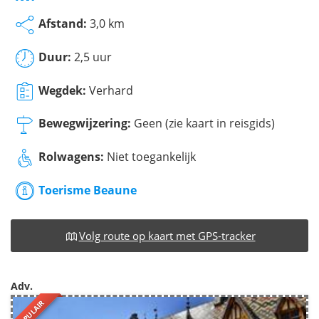
Afstand:
3,0 km
Duur:
2,5 uur
Wegdek:
Verhard
Bewegwijzering:
Geen (zie kaart in reisgids)
Rolwagens:
Niet toegankelijk
Toerisme Beaune
Volg route op kaart met GPS-tracker
Adv.
POPULAIR