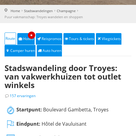
Home
Stadswandelingen
Champagne
Puur vakmanschap: Troyes wandelen en shoppen
★
Route
Hotels
Reispromos
Tours & tickets
Vliegtickets
Camper huren
Auto huren
Stadswandeling door Troyes:
van vakwerkhuizen tot outlet
winkels
157 ervaringen
Startpunt:
Boulevard Gambetta, Troyes
Eindpunt:
Hôtel de Vauluisant