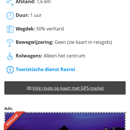
Afstand:
1,6 km
Duur:
1 uur
Wegdek:
50% verhard
Bewegwijzering:
Geen (zie kaart in reisgids)
Rolwagens:
Alleen het centrum
Toeristische dienst Rocroi
Volg route op kaart met GPS-tracker
Adv.
POPULAIR