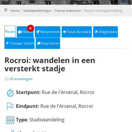
Home
Stadswandelingen
Franse Ardennen
Rocroi vestingwandeling
★
Route
Hotels
Reispromos
Tours & tickets
Vliegtickets
Camper huren
Auto huren
Rocroi: wandelen in een
versterkt stadje
30 ervaringen
Startpunt:
Rue de l'Arsenal, Rocroi
Eindpunt:
Rue de l'Arsenal, Rocroi
Type:
Stadswandeling