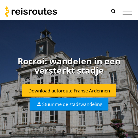
Rocroi: wandelen in een
versterkt stadje
Download autoroute Franse Ardennen
Stuur me de stadswandeling