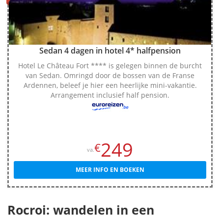
Sedan 4 dagen in hotel 4* halfpension
Hotel Le Château Fort **** is gelegen binnen de burcht
van Sedan. Omringd door de bossen van de Franse
Ardennen, beleef je hier een heerlijke mini-vakantie.
Arrangement inclusief half pension.
249
€
va.
MEER INFO EN BOEKEN
Rocroi: wandelen in een