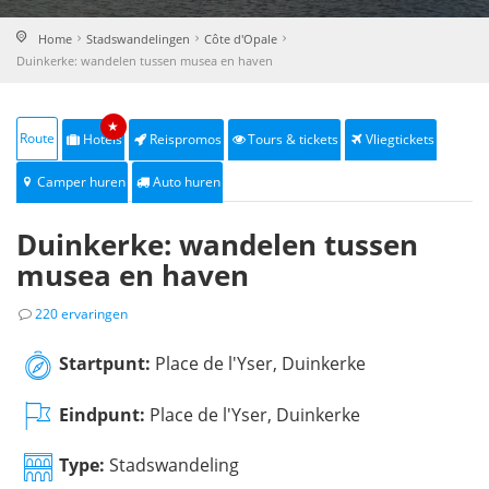
Home
Stadswandelingen
Côte d'Opale
Duinkerke: wandelen tussen musea en haven
★
Route
Hotels
Reispromos
Tours & tickets
Vliegtickets
Camper huren
Auto huren
Duinkerke: wandelen tussen
musea en haven
220 ervaringen
Startpunt:
Place de l'Yser, Duinkerke
Eindpunt:
Place de l'Yser, Duinkerke
Type:
Stadswandeling