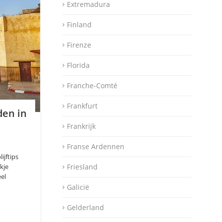
Extremadura
Finland
Firenze
Florida
Franche-Comté
Frankfurt
den in
Frankrijk
Franse Ardennen
ijftips
kje
Friesland
eel
Galicië
Gelderland