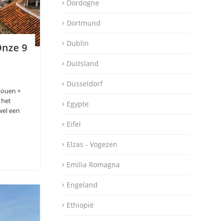
Dordogne
Dortmund
Dublin
Onze 9
Duitsland
Düsseldorf
aouen +
 het
Egypte
wel een
Eifel
Elzas - Vogezen
Emilia Romagna
Engeland
Ethiopië