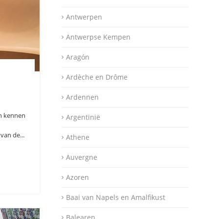
Antwerpen
Antwerpse Kempen
Aragón
Ardèche en Drôme
Ardennen
en kennen
Argentinië
van de...
Athene
Auvergne
Azoren
Baai van Napels en Amalfikust
Balearen