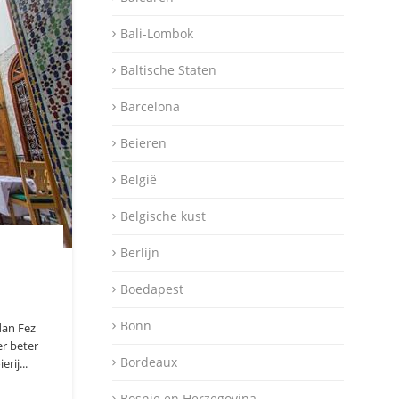
Bali-Lombok
Baltische Staten
Barcelona
Beieren
België
Belgische kust
Berlijn
Boedapest
Bonn
dan Fez
r beter
Bordeaux
rij...
Bosnië en Herzegovina