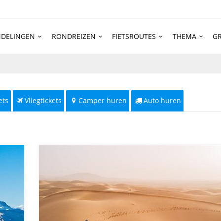
DELINGEN
RONDREIZEN
FIETSROUTES
THEMA
GR
ets
Vliegtickets
Camper huren
Auto huren