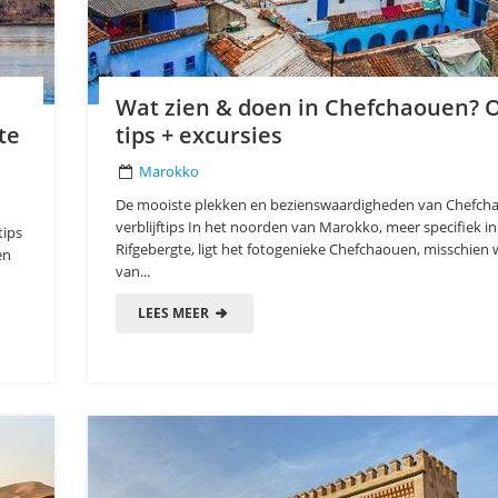
Wat zien & doen in Chefchaouen? 
te
tips + excursies
Marokko
De mooiste plekken en bezienswaardigheden van Chefch
verblijftips In het noorden van Marokko, meer specifiek in
tips
Rifgebergte, ligt het fotogenieke Chefchaouen, misschien 
en
van...
LEES MEER