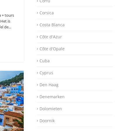
Corfu
Corsica
 + tours
 Het is
Costa Blanca
l de...
Côte d'Azur
Côte d'Opale
Cuba
Cyprus
Den Haag
Denemarken
Dolomieten
Doornik