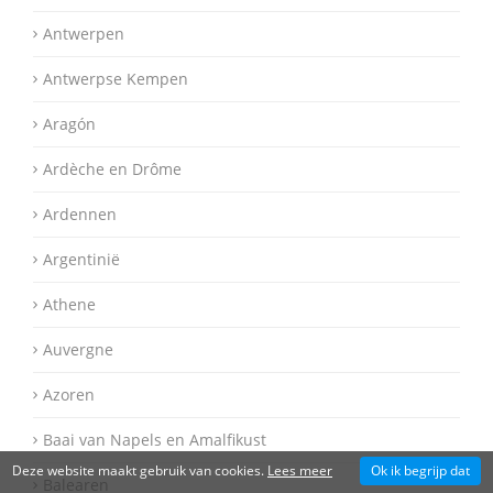
Antwerpen
Antwerpse Kempen
Aragón
Ardèche en Drôme
Ardennen
Argentinië
Athene
Auvergne
Azoren
Baai van Napels en Amalfikust
Deze website maakt gebruik van cookies.
Lees meer
Ok ik begrijp dat
Balearen