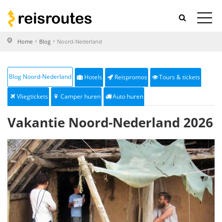
Home
Blog
Noord-Nederland
Blog Noord-Nederland
Hotels
Reispromos
Tours & tickets
Vliegtickets
Camper huren
Auto huren
Vakantie Noord-Nederland 2026