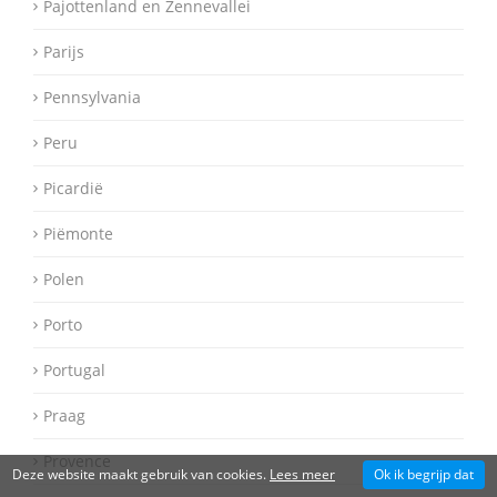
Pajottenland en Zennevallei
Parijs
Pennsylvania
Peru
Picardië
Piëmonte
Polen
Porto
Portugal
Praag
Provence
Deze website maakt gebruik van cookies.
Lees meer
Ok ik begrijp dat