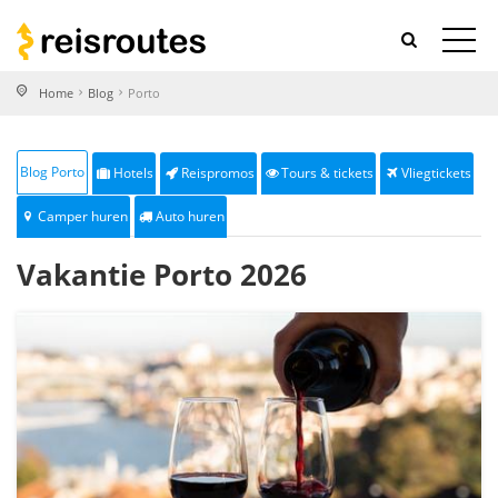
Home
Blog
Porto
Blog Porto
Hotels
Reispromos
Tours & tickets
Vliegtickets
Camper huren
Auto huren
Vakantie Porto 2026