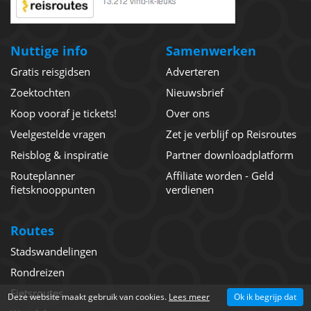
Nuttige info
Samenwerken
Gratis reisgidsen
Adverteren
Zoektochten
Nieuwsbrief
Koop vooraf je tickets!
Over ons
Veelgestelde vragen
Zet je verblijf op Reisroutes
Reisblog & inspiratie
Partner downloadplatform
Routeplanner
Affiliate worden - Geld
fietsknooppunten
verdienen
Routes
Stadswandelingen
Rondreizen
Fietsroutes
Deze website maakt gebruik van cookies.
Lees meer
Ok ik begrijp dat