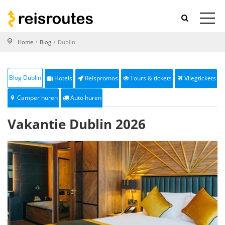
Home
Blog
Dublin
Blog Dublin
Hotels
Reispromos
Tours & tickets
Vliegtickets
Camper huren
Auto huren
Vakantie Dublin 2026