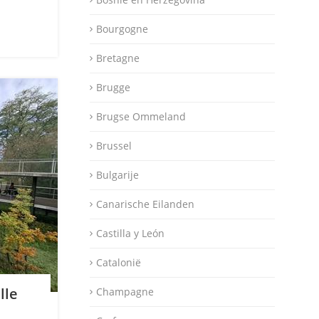
Bourgogne
Bretagne
Brugge
Brugse Ommeland
Brussel
Bulgarije
Canarische Eilanden
Castilla y León
Catalonië
lle
Champagne