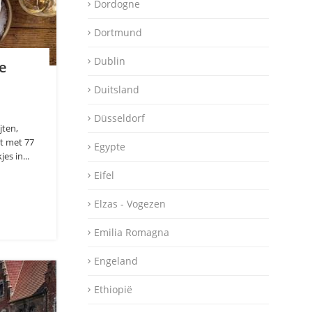
Dordogne
Dortmund
Dublin
pe
Duitsland
Düsseldorf
jten,
ht met 77
Egypte
es in...
Eifel
Elzas - Vogezen
Emilia Romagna
Engeland
Ethiopië