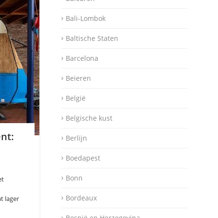
Bali-Lombok
Baltische Staten
Barcelona
Beieren
België
Belgische kust
nt:
Berlijn
Boedapest
Bonn
et
Bordeaux
t lager
Bosnië en Herzegovina