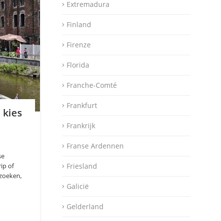
Extremadura
Finland
Firenze
Florida
Franche-Comté
Frankfurt
 kies
Frankrijk
Franse Ardennen
se
ip of
Friesland
ezoeken,
Galicië
Gelderland