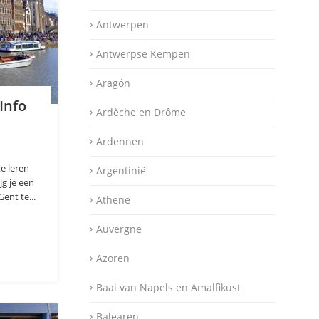
Antwerpen
Antwerpse Kempen
Aragón
Info
Ardèche en Drôme
Ardennen
e leren
Argentinië
jg je een
ent te...
Athene
Auvergne
Azoren
Baai van Napels en Amalfikust
Balearen