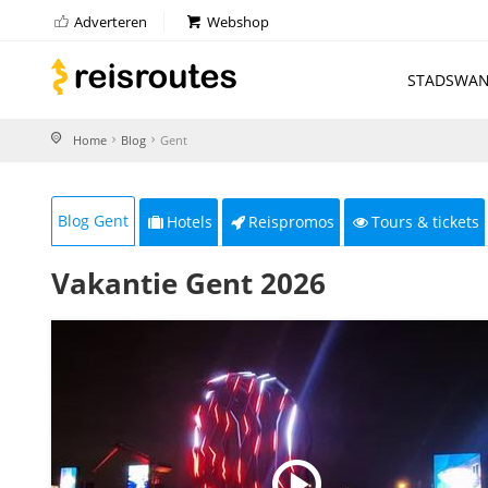
Adverteren
Webshop
STADSWAN
Home
Blog
Gent
Blog Gent
Hotels
Reispromos
Tours & tickets
Vakantie Gent 2026