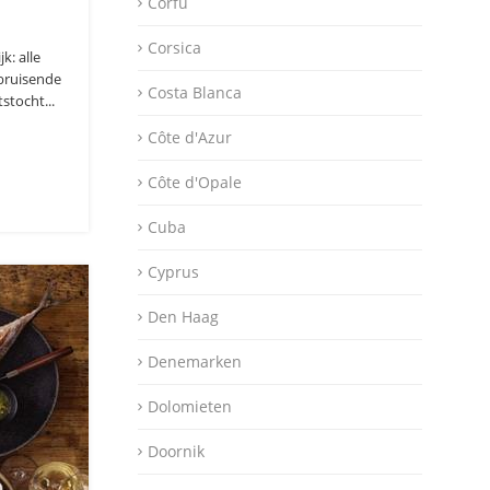
Corfu
Corsica
k: alle
 bruisende
Costa Blanca
stocht...
Côte d'Azur
Côte d'Opale
Cuba
Cyprus
Den Haag
Denemarken
Dolomieten
Doornik