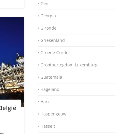
Gent
Georgia
Gironde
Griekenland
Groene Gordel
Groothertogdom Luxemburg
Guatemala
Hageland
Harz
België
Haspengouw
Hasselt