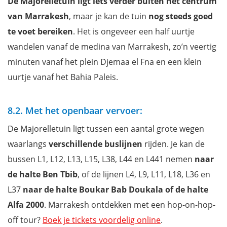
De Majorelletuin ligt iets verder buiten het centrum
van Marrakesh
, maar je kan de tuin
nog steeds goed
te voet bereiken
. Het is ongeveer een half uurtje
wandelen vanaf de medina van Marrakesh, zo’n veertig
minuten vanaf het plein Djemaa el Fna en een klein
uurtje vanaf het Bahia Paleis.
8.2. Met het openbaar vervoer:
De Majorelletuin ligt tussen een aantal grote wegen
waarlangs
verschillende buslijnen
rijden. Je kan de
bussen L1, L12, L13, L15, L38, L44 en L441 nemen
naar
de halte Ben Tbib
, of de lijnen L4, L9, L11, L18, L36 en
L37
naar de halte Boukar Bab Doukala of de halte
Alfa 2000
. Marrakesh ontdekken met een hop-on-hop-
off tour?
Boek je tickets voordelig online
.