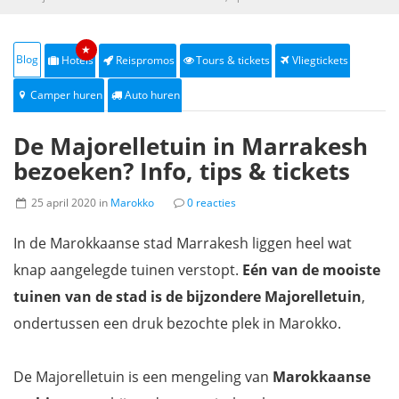
★
Blog
Hotels
Reispromos
Tours & tickets
Vliegtickets
Camper huren
Auto huren
De Majorelletuin in Marrakesh
bezoeken? Info, tips & tickets
25 april 2020 in
Marokko
0 reacties
In de Marokkaanse stad Marrakesh liggen heel wat
knap aangelegde tuinen verstopt.
Eén van de mooiste
tuinen van de stad is de bijzondere Majorelletuin
,
ondertussen een druk bezochte plek in Marokko.
De Majorelletuin is een mengeling van
Marokkaanse