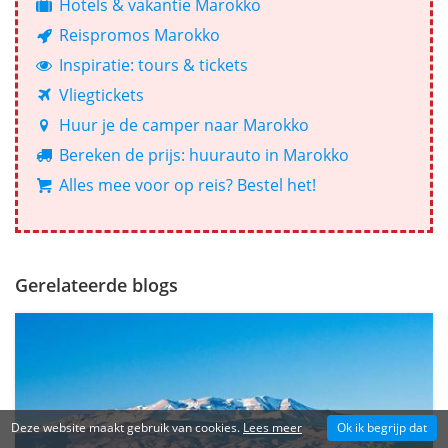
Hotels & vakantie Marokko
Reispromos Marokko
Inspiratie: tours & tickets
Vliegtickets
Huur je de camper naar Marokko
Bereken de prijs: huurauto in Marokko
Alles mee voor op reis? Bestel het!
Gerelateerde blogs
Deze website maakt gebruik van cookies.
Lees meer
Ok ik begrijp dat