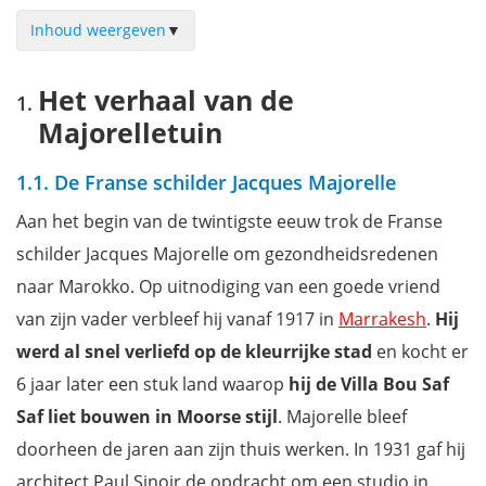
Inhoud weergeven
▼
Het verhaal van de Majorelletuin
Het verhaal van de
Yves Saint Laurent en de Majorelletuin
Majorelletuin
De Majorelletuin
Het Yves Saint Laurent Museum
1.1. De Franse schilder Jacques Majorelle
Openingstijden van de Majorelletuin
Aan het begin van de twintigste eeuw trok de Franse
Tickets voor de Majorelletuin
schilder Jacques Majorelle om gezondheidsredenen
Hoe vermijd ik de wachtrijen?
naar Marokko. Op uitnodiging van een goede vriend
Hoe bereik ik de Majorelletuin?
van zijn vader verbleef hij vanaf 1917 in
Marrakesh
.
Hij
Praktische info voor je bezoek
werd al snel verliefd op de kleurrijke stad
en kocht er
Filmpje: ontdek de prachtige Majorelle tuin
6 jaar later een stuk land waarop
hij de Villa Bou Saf
Waar overnachten in Marrakesh (met korting)
Saf liet bouwen in Moorse stijl
. Majorelle bleef
Wil je niets missen tijdens je vakantie in Marokko
doorheen de jaren aan zijn thuis werken. In 1931 gaf hij
architect Paul Sinoir de opdracht om een studio in