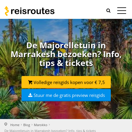
De Majorelletuin in
Marrakesh bezoeken? Info,
tips & tickets
Volledige reisgids kopen voor € 7,5
Stuur me de gratis preview reisgids
Home
Blog
Marokko
De Majorelletuin in Marrakesh bezoeken? Info, tips & tickets