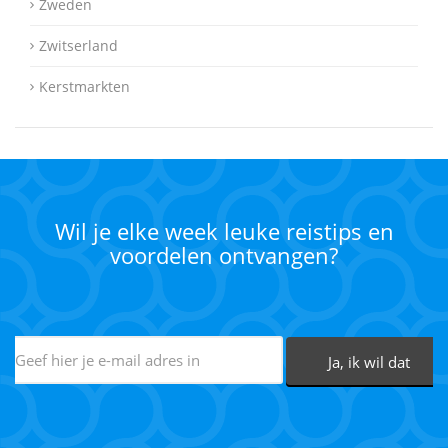
Zweden
Zwitserland
Kerstmarkten
Wil je elke week leuke reistips en
voordelen ontvangen?