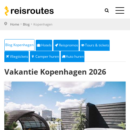
Home
Blog
Kopenhagen
Blog Kopenhagen
Hotels
Reispromos
Tours & tickets
Vliegtickets
Camper huren
Auto huren
Vakantie Kopenhagen 2026