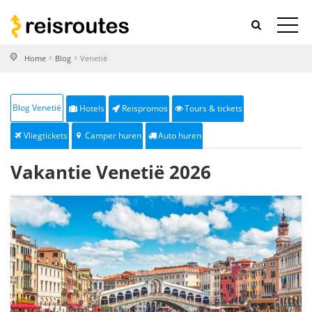
Home
Blog
Venetië
Blog Venetië
Hotels
Reispromos
Tours & tickets
Vliegtickets
Camper huren
Auto huren
Vakantie Venetië 2026