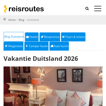
Home
Blog
Duitsland
Blog Duitsland
Hotels
Reispromos
Tours & tickets
Vliegtickets
Camper huren
Auto huren
Vakantie Duitsland 2026