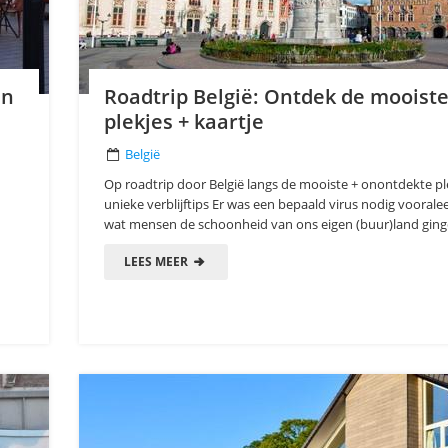
en
Roadtrip België: Ontdek de mooist
plekjes + kaartje
België
Op roadtrip door België langs de mooiste + onontdekte pl
unieke verblijftips Er was een bepaald virus nodig voorale
wat mensen de schoonheid van ons eigen (buur)land ginge
LEES MEER