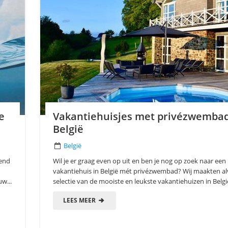
e
Vakantiehuisjes met privézwembad
België
België
send
Wil je er graag even op uit en ben je nog op zoek naar een
vakantiehuis in België mét privézwembad? Wij maakten al
w...
selectie van de mooiste en leukste vakantiehuizen in België
LEES MEER