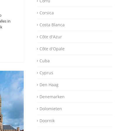
Corfu
Corsica
p
les in
Costa Blanca
jk
Côte d'Azur
Côte d'Opale
Cuba
Cyprus
Den Haag
Denemarken
Dolomieten
Doornik