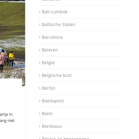
Bali-Lombok
Baltische Staten
Barcelona
Beieren
België
Belgische kust
Berlijn
Boedapest
Bonn
artje In
lang niet
Bordeaux
Bosnië en Herzegovina