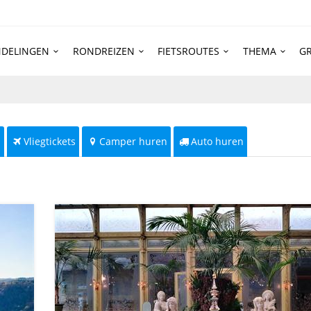
DELINGEN
RONDREIZEN
FIETSROUTES
THEMA
GR
s
Vliegtickets
Camper huren
Auto huren