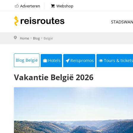
Adverteren
Webshop
STADSWAN
Home
Blog
België
Blog België
Hotels
Reispromos
Tours & ticket
Vakantie België 2026