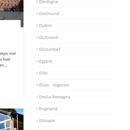
Dordogne
Dortmund
Dublin
e
Duitsland
Düsseldorf
ekjes met
er heel
Egypte
n...
Eifel
Elzas - Vogezen
Emilia Romagna
Engeland
Ethiopië