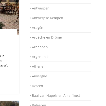
Antwerpen
Antwerpse Kempen
Aragón
Ardèche en Drôme
Ardennen
n in
Argentinië
an
aver),
Athene
Auvergne
Azoren
Baai van Napels en Amalfikust
Balearen