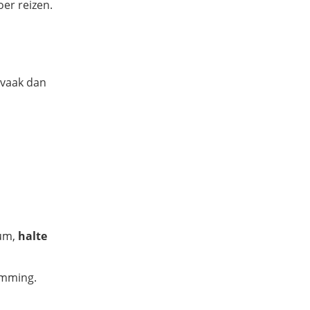
oer reizen.
 vaak dan
rum,
halte
emming.