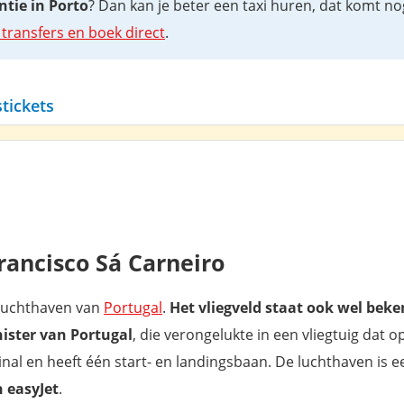
ntie in Porto
? Dan kan je beter een taxi huren, dat komt n
 transfers en boek direct
.
tickets
ancisco Sá Carneiro
e luchthaven van
Portugal
.
Het vliegveld staat ook wel bek
ister van Portugal
, die verongelukte in een vliegtuig dat 
nal en heeft één start- en landingsbaan. De luchthaven is e
n easyJet
.