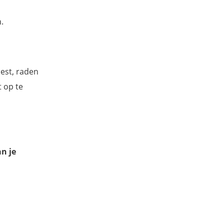
.
iest, raden
t op te
an je