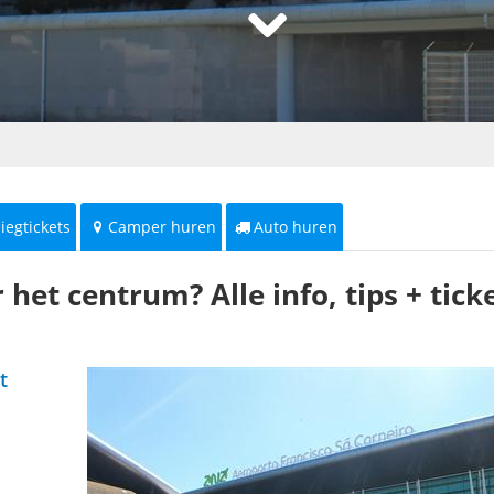
liegtickets
Camper huren
Auto huren
et centrum? Alle info, tips + tick
t