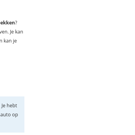
tdekken
?
ven. Je kan
n kan je
. Je hebt
 auto op