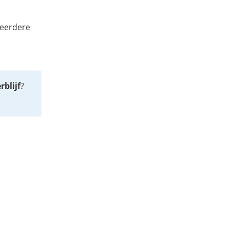
meerdere
rblijf
?