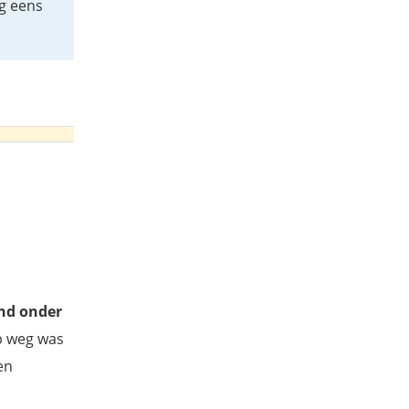
og eens
end onder
op weg was
en