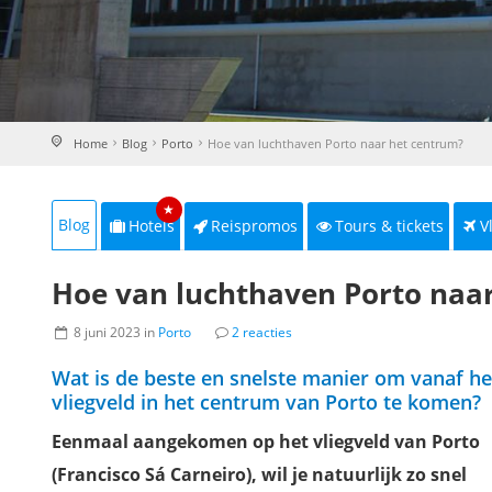
Home
Blog
Porto
Hoe van luchthaven Porto naar het centrum?
★
Blog
Hotels
Reispromos
Tours & tickets
V
Hoe van luchthaven Porto naar h
8 juni 2023 in
Porto
2 reacties
Wat is de beste en snelste manier om vanaf he
vliegveld in het centrum van Porto te komen?
Eenmaal aangekomen op het vliegveld van Porto
(Francisco Sá Carneiro), wil je natuurlijk zo snel