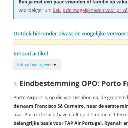
Ben je met een paar vrienden of familie op vaka
voordeliger uit!
Bekijk de mogelijkheden voor privé
Ontdek hieronder alvast de mogelijke vervoers
Inhoud artikel
Inhoud weergeven
▼
Eindbestemming OPO: Porto Francisco Sá Carneiro
Eindbestemming OPO: Porto Fr
Vanaf de luchthaven Porto naar het centrum met de bus
Vanaf de luchthaven Porto naar het centrum met de metro
Porto Airport is, op die van Lissabon na, de grootst
Vanaf de luchthaven Porto naar het centrum met de taxi
de naam Francisco Sá Carneiro, naar de eerste min
Auto huren in Porto
naar Porto. De luchthaven telt op dit moment 1 termi
Hoe je best verplaatsen door Porto?
belangrijke basis voor TAP Air Portugal, Ryanair e
Filmpje: het eeuwenoude stadscentrum van Porto