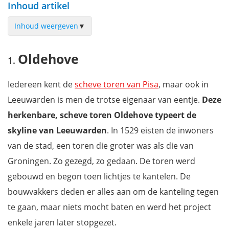
Inhoud artikel
Inhoud weergeven
▼
Oldehove
Oldehove
Keramiekmuseum Princessehof
Historisch Centrum Leeuwarden
Iedereen kent de
scheve toren van Pisa
, maar ook in
Prinsentuin
Leeuwarden is men de trotse eigenaar van eentje.
Deze
Natuurmuseum van Leeuwarden
herkenbare, scheve toren Oldehove typeert de
Jacobijnenkerk
skyline van Leeuwarden
. In 1529 eisten de inwoners
Kanselarij van Leeuwarden
van de stad, een toren die groter was als die van
Stadhouderlijk Hof
Groningen. Zo gezegd, zo gedaan. De toren werd
Stadhuis van Leeuwarden
gebouwd en begon toen lichtjes te kantelen. De
Wilhelminaboom
bouwvakkers deden er alles aan om de kanteling tegen
Boomsma Distilleerderijmuseum
te gaan, maar niets mocht baten en werd het project
De Waag
enkele jaren later stopgezet.