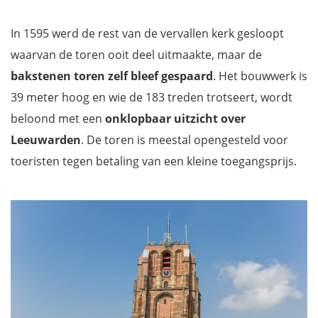
Fries Museum
Blokhuispoort
In 1595 werd de rest van de vervallen kerk gesloopt
Lovefontein
waarvan de toren ooit deel uitmaakte, maar de
Nationaal Park de Alde Feanen
bakstenen toren zelf bleef gespaard
. Het bouwwerk is
Mis niets tijdens je rondreis door Noord-Nederland met onze
39 meter hoog en wie de 183 treden trotseert, wordt
reisgids
beloond met een
onklopbaar uitzicht over
Leeuwarden
. De toren is meestal opengesteld voor
toeristen tegen betaling van een kleine toegangsprijs.