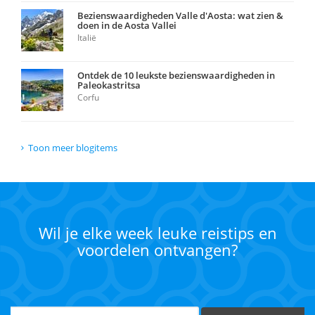
Bezienswaardigheden Valle d'Aosta: wat zien &
doen in de Aosta Vallei
Italië
Ontdek de 10 leukste bezienswaardigheden in
Paleokastritsa
Corfu
Toon meer blogitems
Wil je elke week leuke reistips en
voordelen ontvangen?