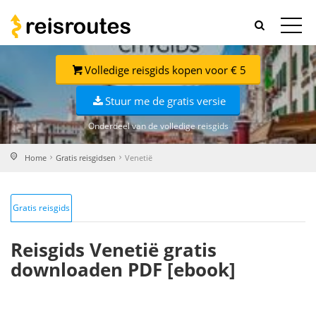
Volledige reisgids kopen voor € 5
Stuur me de gratis versie
Onderdeel van de volledige reisgids
Home
Gratis reisgidsen
Venetië
Gratis reisgids
Reisgids Venetië gratis
downloaden PDF [ebook]