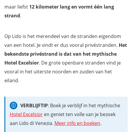
Hoe bereik je het eiland Lido?
maar liefst
12 kilometer lang en vormt één lang
Waar overnachten op Lido di Venezia?
strand
.
Download je gratis stadswandeling Venetië
Op Lido is het merendeel van de stranden eigendom
van een hotel. Je vindt er dus vooral privéstranden.
Het
bekendste privéstrand is dat van het mythische
Hotel Excelsior
. De grote openbare stranden vind je
vooral in het uiterste noorden en zuiden van het
eiland.
VERBLIJFTIP
: Boek je verblijf in het mythische
Hotel Excelsior
en geniet ten volle van je bezoek
aan Lido di Venezia.
Meer info en boeken
.