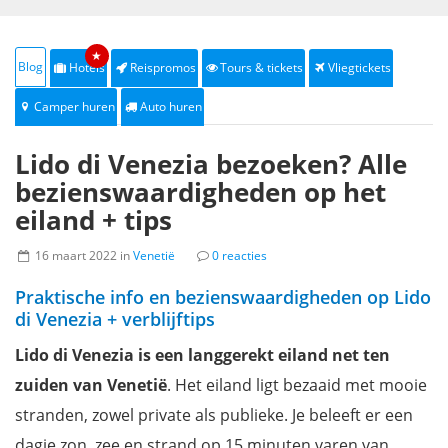
★
Blog
Hotels
Reispromos
Tours & tickets
Vliegtickets
Camper huren
Auto huren
Lido di Venezia bezoeken? Alle
bezienswaardigheden op het
eiland + tips
16 maart 2022 in
Venetië
0 reacties
Praktische info en bezienswaardigheden op Lido
di Venezia + verblijftips
Lido di Venezia is een langgerekt eiland net ten
zuiden van Venetië
. Het eiland ligt bezaaid met mooie
stranden, zowel private als publieke. Je beleeft er een
dagje zon, zee en strand op 15 minuten varen van