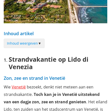
Inhoud artikel
Inhoud weergeven
▼
Strandvakantie op Lido di Venezia
Strandvakantie op Lido di
Spiaggia degli Alberoni
Venezia
Bewonder de villa’s van Lido
Bezoek het Joodse kerkhof
Zon, zee en strand in Venetië
Tempio Votivo
Wie
Venetië
bezoekt, denkt niet meteen aan een
Malamocco
strandvakantie.
Toch kan je in Venetië uitstekend
Maak een fietstocht op Lido di Venezia
van een dagje zon, zee en strand genieten
. Het eiland
Het filmfestival van Venetië
Lido, ten zuiden van het stadscentrum van Venetië, is