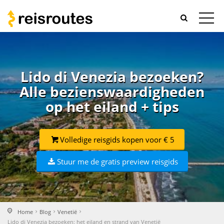
Lido di Venezia bezoeken?
Alle bezienswaardigheden
op het eiland + tips
Volledige reisgids kopen voor € 5
Stuur me de gratis preview reisgids
Home
Blog
Venetië
Lido di Venezia bezoeken: het eiland en strand van Venetië