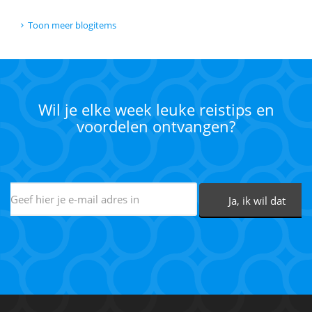
Toon meer blogitems
Wil je elke week leuke reistips en
voordelen ontvangen?