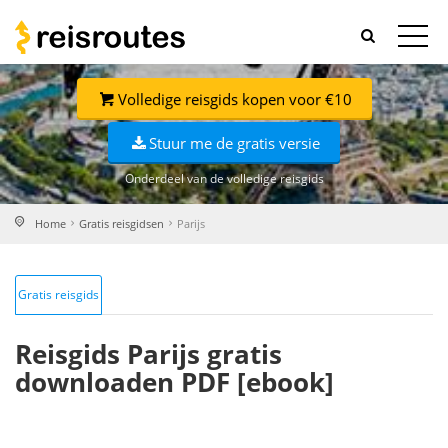
Volledige reisgids kopen voor €10
Stuur me de gratis versie
Onderdeel van de volledige reisgids
Home
Gratis reisgidsen
Parijs
Gratis reisgids
Reisgids Parijs gratis
downloaden PDF [ebook]