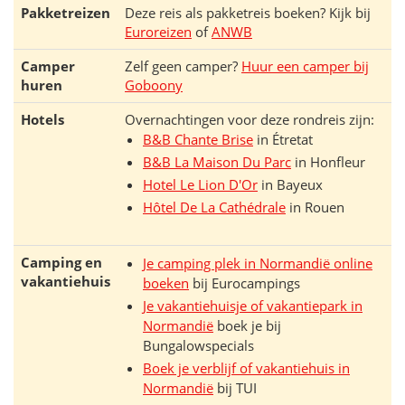
Pakketreizen
Deze reis als pakketreis boeken? Kijk bij
Euroreizen
of
ANWB
Camper
Zelf geen camper?
Huur een camper bij
huren
Goboony
Hotels
Overnachtingen voor deze rondreis zijn:
B&B Chante Brise
in Étretat
B&B La Maison Du Parc
in Honfleur
Hotel Le Lion D'Or
in Bayeux
Hôtel De La Cathédrale
in Rouen
Camping en
Je camping plek in Normandië online
vakantiehuis
boeken
bij Eurocampings
Je vakantiehuisje of vakantiepark in
Normandië
boek je bij
Bungalowspecials
Boek je verblijf of vakantiehuis in
Normandië
bij TUI