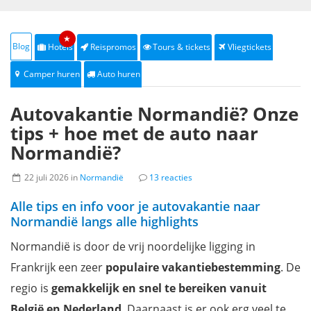
★
Blog
Hotels
Reispromos
Tours & tickets
Vliegtickets
Camper huren
Auto huren
Autovakantie Normandië? Onze
tips + hoe met de auto naar
Normandië?
22 juli 2026 in
Normandië
13 reacties
Alle tips en info voor je autovakantie naar
Normandië langs alle highlights
Normandië is door de vrij noordelijke ligging in
Frankrijk een zeer
populaire vakantiebestemming
. De
regio is
gemakkelijk en snel te bereiken vanuit
België en Nederland
. Daarnaast is er ook erg veel te