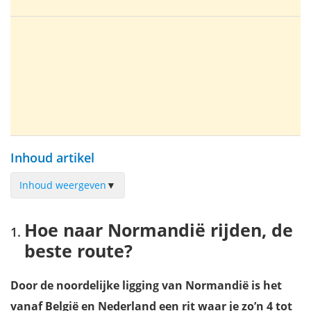
Inhoud artikel
Inhoud weergeven
▼
Hoe naar Normandië rijden, de beste route?
Hoe naar Normandië rijden, de
Autovakantie langs de landingsstranden in Normandië
beste route?
Route du Cidre
Autovakantie langs de mooie steden van Normandië
Door de noordelijke ligging van Normandië is het
Waar verblijven in Normandië?
vanaf België en Nederland een rit waar je zo’n 4 tot