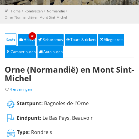
Home
Rondreizen
Normandië
Orne (Normandië) en Mont Sint-Michel
★
Route
Hotels
Reispromos
Tours & tickets
Vliegtickets
Camper huren
Auto huren
Orne (Normandië) en Mont Sint-
Michel
4 ervaringen
Startpunt:
Bagnoles-de-l'Orne
Eindpunt:
Le Bas Pays, Beauvoir
Type:
Rondreis