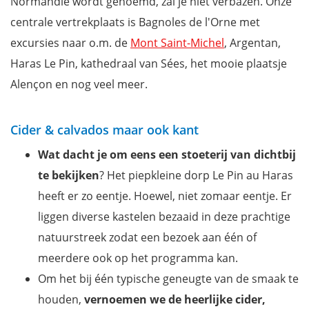
Normandië wordt genoemd, zal je niet verbazen. Onze
centrale vertrekplaats is Bagnoles de l'Orne met
excursies naar o.m. de
Mont Saint-Michel
, Argentan,
Haras Le Pin, kathedraal van Sées, het mooie plaatsje
Alençon en nog veel meer.
Cider & calvados maar ook kant
Wat dacht je om eens een stoeterij van dichtbij
te bekijken
? Het piepkleine dorp Le Pin au Haras
heeft er zo eentje. Hoewel, niet zomaar eentje. Er
liggen diverse kastelen bezaaid in deze prachtige
natuurstreek zodat een bezoek aan één of
meerdere ook op het programma kan.
Om het bij één typische geneugte van de smaak te
houden,
vernoemen we de heerlijke cider,