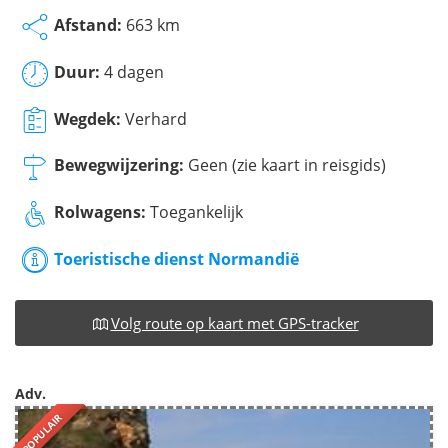
Afstand:
663 km
Duur:
4 dagen
Wegdek:
Verhard
Bewegwijzering:
Geen (zie kaart in reisgids)
Rolwagens:
Toegankelijk
Toeristische dienst Normandië
Volg route op kaart met GPS-tracker
Adv.
POPULAIR