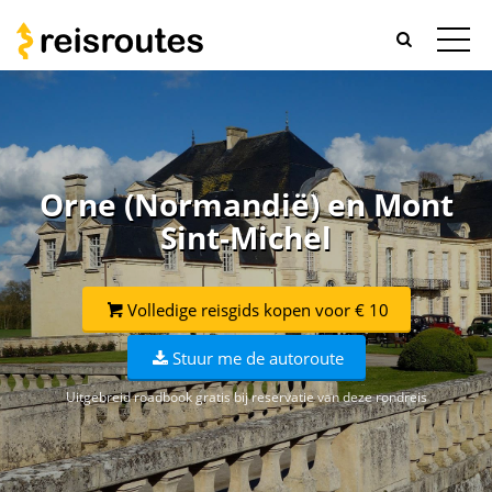
Orne (Normandië) en Mont
Sint-Michel
Volledige reisgids kopen voor € 10
Stuur me de autoroute
Uitgebreid roadbook gratis bij reservatie van deze rondreis