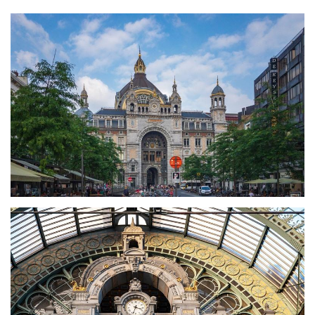
De Sint-Jacobskerk
PAKT
Het Middelheim museum
Kerstmarkt Antwerpen bijwonen
Waar overnachten in Antwerpen?
Wat te doen in de buurt van Antwerpen?
Filmpje: Maak alvast kennis met Antwerpen
Download je gratis stadswandeling Antwerpen