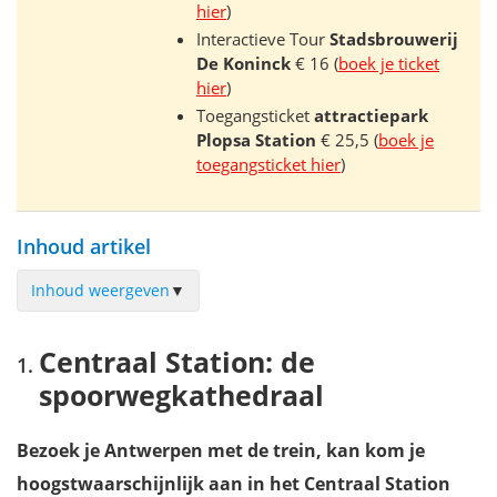
hier
)
Interactieve Tour
Stadsbrouwerij
De Koninck
€ 16 (
boek je ticket
hier
)
Toegangsticket
attractiepark
Plopsa Station
€ 25,5 (
boek je
toegangsticket hier
)
Inhoud artikel
Inhoud weergeven
▼
Centraal Station: de spoorwegkathedraal
Centraal Station: de
De Grote Markt
spoorwegkathedraal
Onze-Lieve-Vrouw kathedraal
De Sint-Pauluskerk
Bezoek je Antwerpen met de trein, kan kom je
Koninklijk Museum voor Schone Kunsten Antwerpen (KMSKA)
hoogstwaarschijnlijk aan in het Centraal Station