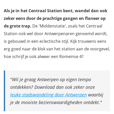
Brouwerij De Koninck
Verborgen parel: het Conscienceplein en Sint-Carolus
Als je in het Centraal Station bent, wandel dan ook
Borromeuskerk
zeker eens door de prachtige gangen en flaneer op
Red Star Line museum
de grote trap.
De 'Middenstatie', zoals het Centraal
Het Havenhuis
Station ook wel door Antwerpenaren genoemd wordt,
ZOO van Antwerpen
is gebouwd in een eclectische stijl. Kijk trouwens eens
De Bourla schouwburg en de Stadsschouwburg
erg goed naar de klok van het station aan de voorgevel,
Het Felix Pakhuis
hoe schrijf je ook alweer een Romeinse 4?
De zaterdagmarkt
De vogeltjesmarkt
De Diamantwijk en het Diamantmuseum DIVA
Wil je graag Antwerpen op eigen tempo
Chocolate Nation
ontdekken? Download dan ook zeker onze
Museum Mayer van den Bergh
leuke stadswandeling door Antwerpen
waarbij
Plantin-Moretusmuseum
je de mooiste bezienswaardigheden ontdekt.
Museum van Hedendaagse Kunst (MUHKA)
De Nottebohmzaal