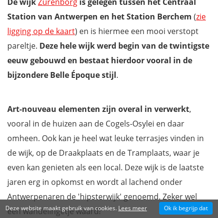
De wijk
Zurenborg
is gelegen tussen het Centraal
Station van Antwerpen en het Station Berchem
(
zie
ligging op de kaart
) en is hiermee een mooi verstopt
pareltje.
Deze hele wijk werd begin van de twintigste
eeuw gebouwd en bestaat hierdoor vooral in de
bijzondere Belle Époque stijl
.
Art-nouveau elementen zijn overal in verwerkt
,
vooral in de huizen aan de Cogels-Osylei en daar
omheen. Ook kan je heel wat leuke terrasjes vinden in
de wijk, op de Draakplaats en de Tramplaats, waar je
even kan genieten als een local. Deze wijk is de laatste
jaren erg in opkomst en wordt al lachend onder
Antwerpenaren de 'hipsterwijk' genoemd. Zeker wel
Deze website maakt gebruik van cookies.
Lees meer
Ok ik begrijp dat
een wandelingetje waard!