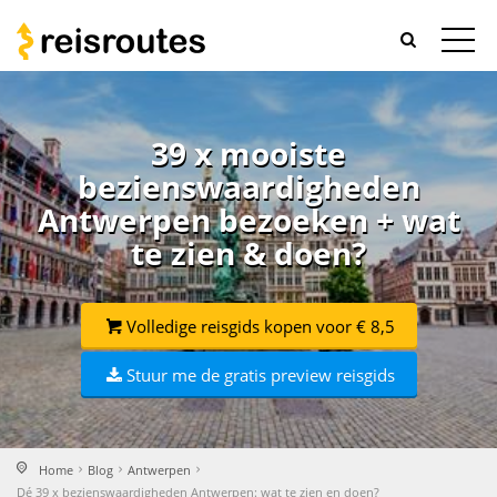
39 x mooiste
bezienswaardigheden
Antwerpen bezoeken + wat
te zien & doen?
Volledige reisgids kopen voor € 8,5
Stuur me de gratis preview reisgids
Home
Blog
Antwerpen
Dé 39 x bezienswaardigheden Antwerpen: wat te zien en doen?