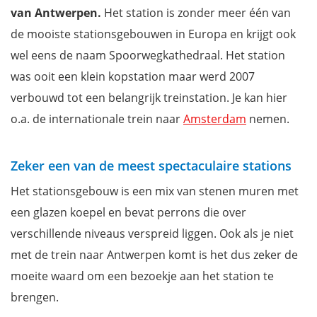
Het Bootje van Antwerpen
van Antwerpen.
Het station is zonder meer één van
Het Rubenshuis
de mooiste stationsgebouwen in Europa en krijgt ook
Het Begijnhof
wel eens de naam Spoorwegkathedraal. Het station
't Steen
was ooit een klein kopstation maar werd 2007
De middeleeuwse Vlaeykensgang
verbouwd tot een belangrijk treinstation. Je kan hier
Zurenborg
o.a. de internationale trein naar
Amsterdam
nemen.
Hip eten en drinken op het Zuid
Fotomuseum (FoMu)
Zeker een van de meest spectaculaire stations
De Plantentuin
Het stationsgebouw is een mix van stenen muren met
Het MAS: Museum Aan de Stroom
een glazen koepel en bevat perrons die over
Shoppen in Antwerpen: De Meir en veel meer
verschillende niveaus verspreid liggen. Ook als je niet
De Modenatie
met de trein naar Antwerpen komt is het dus zeker de
Parkeren op linkeroever en de Sint-Annatunnel
moeite waard om een bezoekje aan het station te
Strand van Sint-Anneke
brengen.
Ga ondergronds in De Ruien