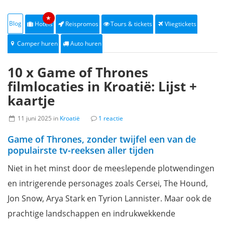
★
Blog
Hotels
Reispromos
Tours & tickets
Vliegtickets
Camper huren
Auto huren
10 x Game of Thrones
filmlocaties in Kroatië: Lijst +
kaartje
11 juni 2025 in
Kroatië
1 reactie
Game of Thrones, zonder twijfel een van de
populairste tv-reeksen aller tijden
Niet in het minst door de meeslepende plotwendingen
en intrigerende personages zoals Cersei, The Hound,
Jon Snow, Arya Stark en Tyrion Lannister. Maar ook de
prachtige landschappen en indrukwekkende