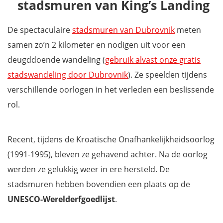
stadsmuren van King’s Landing
Selmy sterft
Fort van Klis (Klis) – Waar de meesters van Mereen worden
gekruisigd
De spectaculaire
stadsmuren van Dubrovnik
meten
Papalíceva (Split) – De straten van Mereen
samen zo’n 2 kilometer en nodigen uit voor een
Minceta Toren (Dubrovnik) – The House of the Undying in
deugddoende wandeling (
gebruik alvast onze gratis
Qarth
stadswandeling door Dubrovnik
).
Ze speelden tijdens
Fort Lovrijenac (Dubrovnik) – King’s Landing & The Red Keep
verschillende oorlogen in het verleden een beslissende
Trsteno Arboretum – De tuinen van King’s Landing
rol.
Lokrum en Trogir – Qarth
Krka National Park
Recent, tijdens de Kroatische Onafhankelijkheidsoorlog
Šibenik – The free city of Braavos
(1991-1995), bleven ze gehavend achter. Na de oorlog
Kaart: filmlocaties Game of Thrones in Kroatië
werden ze gelukkig weer in ere hersteld. De
Video: de filmlocaties van GOT in Kroatië
stadsmuren hebben bovendien een plaats op de
Hoe geld besparen in Dubrovnik?
UNESCO-Werelderfgoedlijst
.
Ontdek nog meer filmlocaties van Game of Thrones
Mis niets tijdens je vakantie in Kroatië met onze reisgids