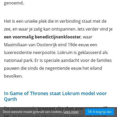
genoemd.
Het is een unieke plek die in verbinding staat met de
zee, en waar je zalig kan ontspannen. Iets verder vind je
een voormalig benedictijnenklooster
, waar
Maximiliaan van Oostenrijk eind 19de eeuw een
luxeresidentie neerpootte. Lokrum is geklasseerd als
nationaal park. Er is speciale aandacht voor de families
pauwen die sinds de negentiende eeuw het eiland
bevolken.
In Game of Thrones staat Lokrum model voor
Qarth
De zogenoemde ‘
greatest city that ever was or will
Deze website maakt gebruik van cookies.
Lees meer
Ok ik begrijp dat
be
’, de mooiste en rijkste stad ter wereld, die zich op