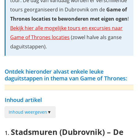
tour. De dag van vandaag worden er verschillende
tours georganiseerd in Dubrovnik om de
Game of
Thrones locaties te bewonderen met eigen ogen
!
Bekijk hier alle mogelijke tours en excursies naar
Game of Thrones locaties
(zowel halve als ganse
daguitstappen).
Ontdek hieronder alvast enkele leuke
daguitstappen in thema van Game of Thrones:
Inhoud artikel
Inhoud weergeven
▼
Stadsmuren (Dubrovnik) – De stadsmuren van King’s Landing
Stadsmuren (Dubrovnik) – De
Paleis van Diocletianus (Split) – Daenerys' draken & Barristan