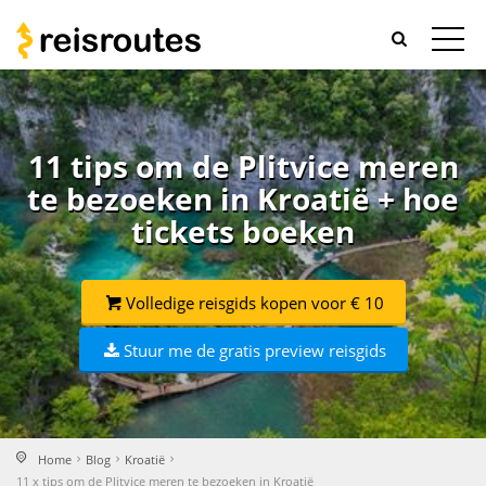
11 tips om de Plitvice meren
te bezoeken in Kroatië + hoe
tickets boeken
Volledige reisgids kopen voor € 10
Stuur me de gratis preview reisgids
Home
Blog
Kroatië
11 x tips om de Plitvice meren te bezoeken in Kroatië