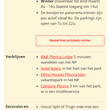
Winter
(november tot eind maart):
8u - 16u (laatste toegang om 14u)
De bootjes en panorama treinen zijn
pas actief vanaf 8u. De parkings zijn
open van 7u tot 22u.
Bestel hier je tickets online
Verblijven
B&B Plitvica Lodge
5 minuten
wandelen van het NP
Hotel Jezero
in het hart van het park
Ethno Houses Plitvica Selo
vakantiepark in het NP
Camping Plitvice
3 km van het park,
er is een shuttleservice
Excursies en
Vanuit Split of Trogir mee met een