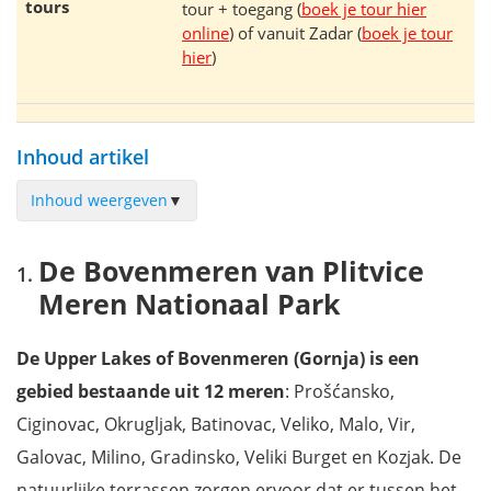
tours
tour + toegang (
boek je tour hier
online
) of vanuit Zadar (
boek je tour
hier
)
Inhoud artikel
Inhoud weergeven
▼
De Bovenmeren van Plitvice Meren Nationaal Park
De Bovenmeren van Plitvice
De Benedenmeren van Plitvice Lakes, Kroatië
Meren Nationaal Park
De Grot van Šupljara
De Grote Waterval (Veliki Slap)
De Upper Lakes of Bovenmeren (Gornja) is een
De Korana Rivier
gebied bestaande uit 12 meren
: Prošćansko,
Het Kozjak meer
Ciginovac, Okrugljak, Batinovac, Veliko, Malo, Vir,
Welke ingang kies je best + kaartje?
Galovac, Milino, Gradinsko, Veliki Burget en Kozjak. De
Welke wandelroute volgen?
natuurlijke terrassen zorgen ervoor dat er tussen het