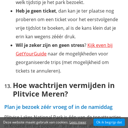
welk tijdstip je het park bezoekt.
Heb je geen ticket
, dan kan je ter plaatse nog
proberen om een ticket voor het eerstvolgende
vrije tijdslot te boeken, al is de kans klein dat je
erin kan wegens zééér druk.
Wil je zeker zijn en geen stress
?
Kijk even bij
GetYourGuide
naar de mogelijkheden voor
georganiseerde trips (met mogelijkheid om
tickets te annuleren).
Hoe wachtrijen vermijden in
Plitvice Meren?
Plan je bezoek zéér vroeg of in de namiddag
Plitvice Lakes National Park is één van de topattracties
Deze website maakt gebruik van cookies.
Lees meer
Ok ik begrijp dat
in Kroatië en erg populair. Je zal er niet alleen zijn!