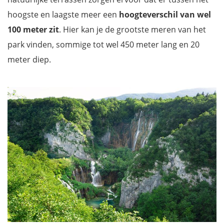
Praktische informatie voor je bezoek
hoogste en laagste meer een
hoogteverschil van wel
Openingsuren van het Plitvice Meren Nationaal Park
100 meter zit
. Hier kan je de grootste meren van het
Toegangsprijzen Plitvice Meren
park vinden, sommige tot wel 450 meter lang en 20
Tickets kopen Plitvice meren (verplicht online)
meter diep.
Hoe wachtrijen vermijden in Plitvice Meren?
Waar met de auto of camper parkeren aan Plitvice Meren?
Hoe bereik je Plitvice Meren National Park?
Waar overnachten in Plitvice Lakes National Park?
Filmpje van de Plitvice Meren Kroatië
Mis niets tijdens je vakantie in Kroatië met onze reisgids