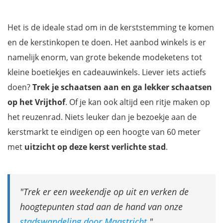
Dickens Festijn in Deventer bezoeken
Christmas World Intratuin Duiven
Het is de ideale stad om in de kerststemming te komen
Download onze gratis reisgidsen Nederland
en de kerstinkopen te doen. Het aanbod winkels is er
namelijk enorm, van grote bekende modeketens tot
kleine boetiekjes en cadeauwinkels. Liever iets actiefs
doen?
Trek je schaatsen aan en ga lekker schaatsen
op het Vrijthof
. Of je kan ook altijd een ritje maken op
het reuzenrad. Niets leuker dan je bezoekje aan de
kerstmarkt te eindigen op een hoogte van 60 meter
met
uitzicht op deze kerst verlichte stad
.
Trek er een weekendje op uit en verken de
hoogtepunten stad aan de hand van onze
stadswandeling door Maastricht
.