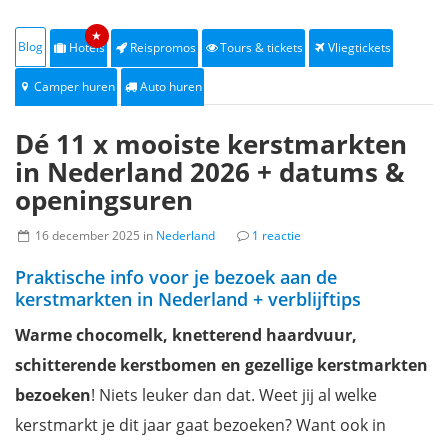
★
Blog
Hotels
Reispromos
Tours & tickets
Vliegtickets
Camper huren
Auto huren
Dé 11 x mooiste kerstmarkten
in Nederland 2026 + datums &
openingsuren
16 december 2025 in
Nederland
1 reactie
Praktische info voor je bezoek aan de
kerstmarkten in Nederland + verblijftips
Warme chocomelk, knetterend haardvuur,
schitterende kerstbomen en gezellige kerstmarkten
bezoeken
! Niets leuker dan dat. Weet jij al welke
kerstmarkt je dit jaar gaat bezoeken? Want ook in