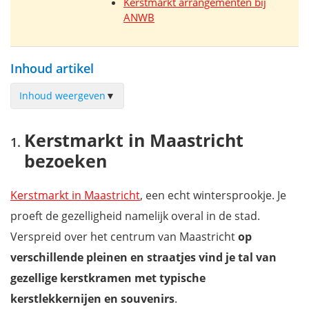
Kerstmarkt arrangementen bij
ANWB
Inhoud artikel
Inhoud weergeven
▼
Kerstmarkt in Maastricht bezoeken
Kerstmarkt in Maastricht
Kerstmarkt in Valkenburg bezoeken
bezoeken
Kerstmarkt in Haarlem bezoeken
Royal Christmas fair in Den Haag
Kerstmarkt in Maastricht
, een echt wintersprookje. Je
Kerstmarkt in Amsterdam bezoeken
proeft de gezelligheid namelijk overal in de stad.
Kerstmarkt in Arnhem bezoeken
Verspreid over het centrum van Maastricht
op
Kerstmarkt in Utrecht bezoeken
verschillende pleinen en straatjes vind je tal van
Kerstmarkt in Groningen bezoeken
gezellige kerstkramen met typische
Winterfair in Gouda bezoeken
kerstlekkernijen en souvenirs
.