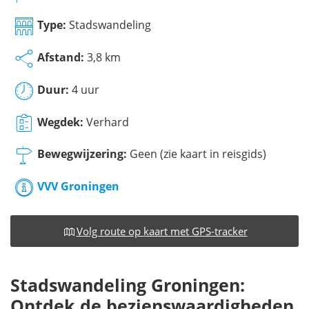
Type:
Stadswandeling
Afstand:
3,8 km
Duur:
4 uur
Wegdek:
Verhard
Bewegwijzering:
Geen (zie kaart in reisgids)
VVV Groningen
Volg route op kaart met GPS-tracker
Stadswandeling Groningen:
Ontdek de bezienswaardigheden