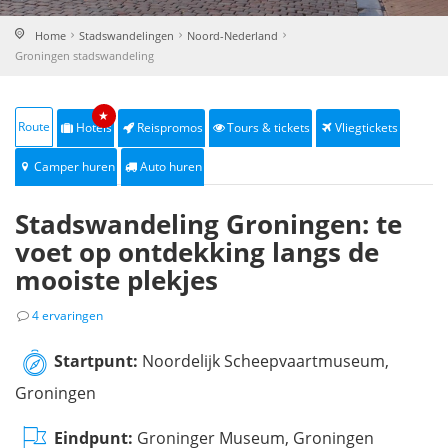
Home
Stadswandelingen
Noord-Nederland
Groningen stadswandeling
★
Route
Hotels
Reispromos
Tours & tickets
Vliegtickets
Camper huren
Auto huren
Stadswandeling Groningen: te
voet op ontdekking langs de
mooiste plekjes
4 ervaringen
Startpunt:
Noordelijk Scheepvaartmuseum,
Groningen
Eindpunt:
Groninger Museum, Groningen