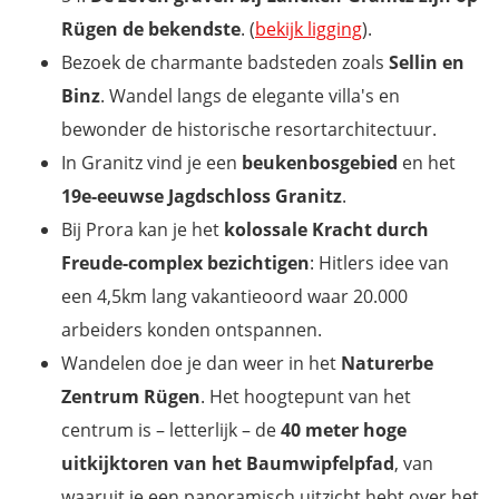
Rügen de bekendste
. (
bekijk ligging
).
Bezoek de charmante badsteden zoals
Sellin en
Binz
. Wandel langs de elegante villa's en
bewonder de historische resortarchitectuur.
In Granitz vind je een
beukenbosgebied
en het
19e-eeuwse Jagdschloss Granitz
.
Bij Prora kan je het
kolossale Kracht durch
Freude-complex bezichtigen
: Hitlers idee van
een 4,5km lang vakantieoord waar 20.000
arbeiders konden ontspannen.
Wandelen doe je dan weer in het
Naturerbe
Zentrum Rügen
. Het hoogtepunt van het
centrum is – letterlijk – de
40 meter hoge
uitkijktoren van het Baumwipfelpfad
, van
waaruit je een panoramisch uitzicht hebt over het