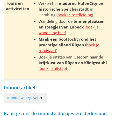
Tours en
Verken het
moderne HafenCity en
activiteiten
historische Speicherstadt
in
Hamburg (
boek je rondleiding
)
Wandeling door de
binnenplaatsen
en steegjes van Lübeck
(
boek je
wandeling hier
)
Maak een boottocht rond het
prachtige eiland Rügen
(
boek je
rondvaart
)
Boek je uitstap van Usedom naar de
krijtkust van Rügen en Königsstuhl
(
boek je uitstap
)
Inhoud artikel
Inhoud weergeven
▼
De Duitse Oostzee
Kaartje met de mooiste dorpjes en steden aan
Lübeck