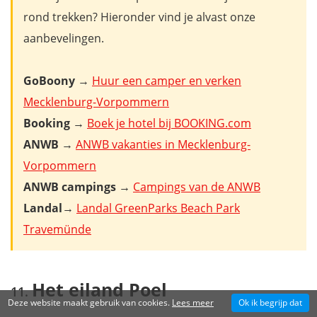
rond trekken? Hieronder vind je alvast onze
aanbevelingen.
GoBoony
→
Huur een camper en verken
Mecklenburg-Vorpommern
Booking
→
Boek je hotel bij BOOKING.com
ANWB
→
ANWB vakanties in Mecklenburg-
Vorpommern
ANWB campings →
Campings van de ANWB
Landal
→
Landal GreenParks Beach Park
Travemünde
Het eiland Poel
Deze website maakt gebruik van cookies.
Lees meer
Ok ik begrijp dat