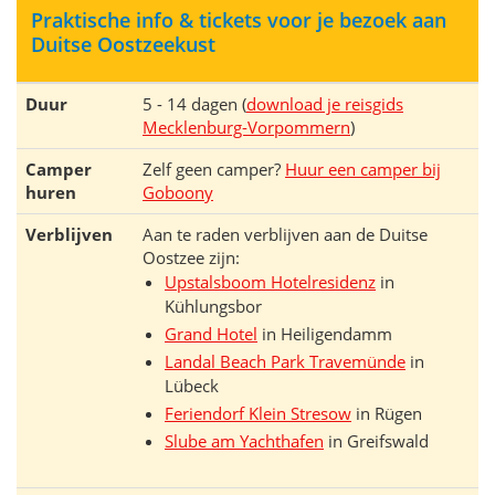
Praktische info & tickets voor je bezoek aan
Duitse Oostzeekust
Duur
5 - 14 dagen (
download je reisgids
Mecklenburg-Vorpommern
)
Camper
Zelf geen camper?
Huur een camper bij
huren
Goboony
Verblijven
Aan te raden verblijven aan de Duitse
Oostzee zijn:
Upstalsboom Hotelresidenz
in
Kühlungsbor
Grand Hotel
in Heiligendamm
Landal Beach Park Travemünde
in
Lübeck
Feriendorf Klein Stresow
in Rügen
Slube am Yachthafen
in Greifswald