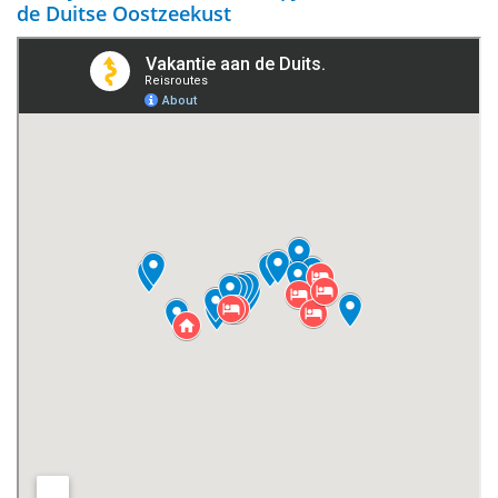
de Duitse Oostzeekust
Rostock
Stralsund
Greifswald
Nationaal Park Vorpommersche Boddenlandschaft
Hiddensee
Rügen
Usedom
Fischland-Darß-Zingst
Het eiland Poel
Wieck
Wismar
Warnemünde
De oudste badplaats van Duitsland: Heiligendamm
Nienhagen