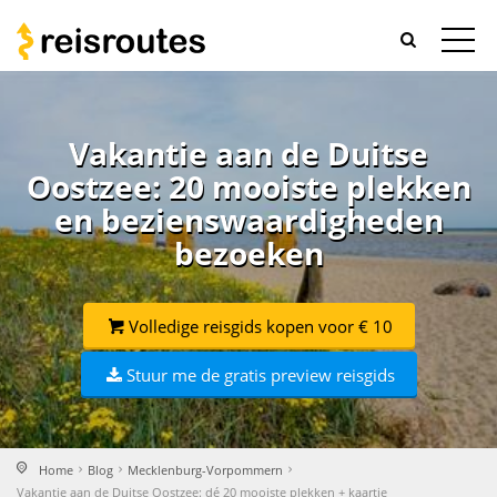
Vakantie aan de Duitse
Oostzee: 20 mooiste plekken
en bezienswaardigheden
bezoeken
Volledige reisgids kopen voor € 10
Stuur me de gratis preview reisgids
Home
Blog
Mecklenburg-Vorpommern
Vakantie aan de Duitse Oostzee: dé 20 mooiste plekken + kaartje