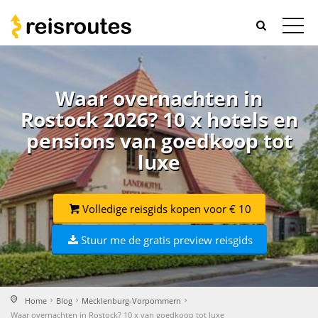
Waar overnachten in
Rostock 2026? 10 x hotels en
pensions van goedkoop tot
luxe
Volledige reisgids kopen voor € 10
Stuur me de gratis preview reisgids
Home
Blog
Mecklenburg-Vorpommern
Waar overnachten in Rostock? 10 x van goedkoop tot luxe