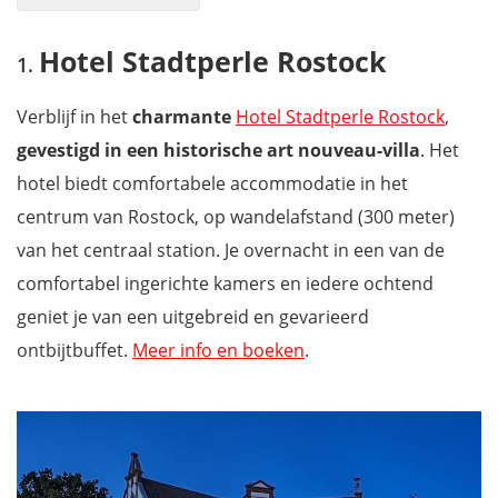
Hotel Stadtperle Rostock
Hotel Stadtperle Rostock
Hotel Motel One Rostock
Radisson Blu Hotel Rostock
Verblijf in het
charmante
Hotel Stadtperle Rostock
,
Landhotel Rittmeister & Kräuter-SPA
gevestigd in een historische art nouveau-villa
. Het
Apartments Kassebohmer Weg
hotel biedt comfortabele accommodatie in het
Hotel Denkmal 13 Rostock
centrum van Rostock, op wandelafstand (300 meter)
Pension Zum Alten Fährhaus
van het centraal station. Je overnacht in een van de
Arthotel ANA Amber
comfortabel ingerichte kamers en iedere ochtend
Das Hotel an der Stadthalle
geniet je van een uitgebreid en gevarieerd
Baltischer Sternenblick appartement
ontbijtbuffet.
Meer info en boeken
.
Download je reisgids Mecklenburg-Voor-Pommeren en mis
niets