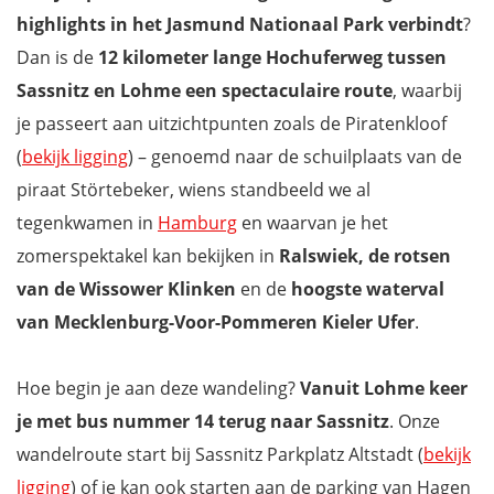
highlights in het Jasmund Nationaal Park verbindt
?
Dan is de
12 kilometer lange Hochuferweg tussen
Sassnitz en Lohme
een spectaculaire
route
, waarbij
je passeert aan uitzichtpunten zoals de Piratenkloof
(
bekijk ligging
) – genoemd naar de schuilplaats van de
piraat Störtebeker, wiens standbeeld we al
tegenkwamen in
Hamburg
en waarvan je het
zomerspektakel kan bekijken in
Ralswiek, de rotsen
van de Wissower Klinken
en de
hoogste waterval
van Mecklenburg-Voor-Pommeren Kieler Ufer
.
Hoe begin je aan deze wandeling?
Vanuit Lohme keer
je met bus nummer 14 terug naar Sassnitz
. Onze
wandelroute start bij Sassnitz Parkplatz Altstadt (
bekijk
ligging
) of je kan ook starten aan de parking van Hagen