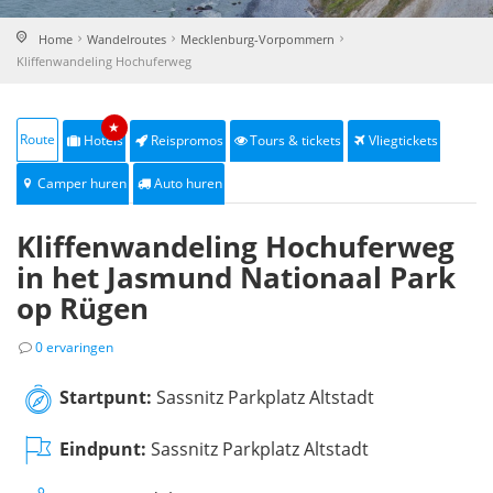
Home
Wandelroutes
Mecklenburg-Vorpommern
Kliffenwandeling Hochuferweg
★
Route
Hotels
Reispromos
Tours & tickets
Vliegtickets
Camper huren
Auto huren
Kliffenwandeling Hochuferweg
in het Jasmund Nationaal Park
op Rügen
0 ervaringen
Startpunt:
Sassnitz Parkplatz Altstadt
Eindpunt:
Sassnitz Parkplatz Altstadt