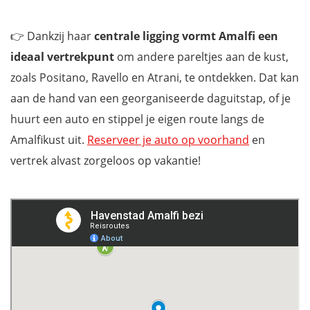
Een mooie daguitstap naar Salerno vanuit Amalfi
Overnachten in Amalfi
👉 Dankzij haar
centrale ligging vormt Amalfi een
Mis niets tijdens je rondreis langs de Amalfikust met onze
ideaal vertrekpunt
om andere pareltjes aan de kust,
reisgids
zoals Positano, Ravello en Atrani, te ontdekken. Dat kan
aan de hand van een georganiseerde daguitstap, of je
huurt een auto en stippel je eigen route langs de
Amalfikust uit.
Reserveer je auto op voorhand
en
vertrek alvast zorgeloos op vakantie!