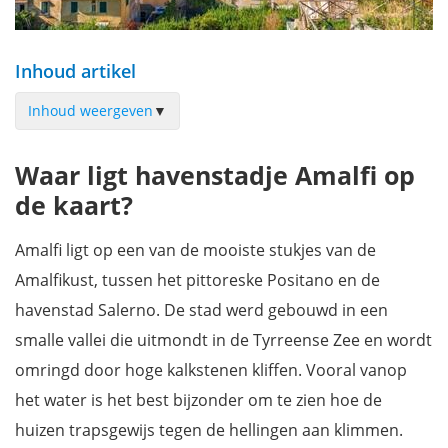
Inhoud artikel
Inhoud weergeven
▼
Het oude centrum en haven van Amalfi
Waar ligt havenstadje Amalfi op
Bezoek de Duomo di Amalfi
de kaart?
Chiostro del Paradiso
Arsenale della Repubblica
Amalfi ligt op een van de mooiste stukjes van de
Genieten op het strand van Amalfi
Amalfikust, tussen het pittoreske Positano en de
Natuurreservaat Valle delle Ferriere
havenstad Salerno. De stad werd gebouwd in een
Museo della Carta, het papiermuseum
smalle vallei die uitmondt in de Tyrreense Zee en wordt
Maak een boottocht langs de Amalfikust
omringd door hoge kalkstenen kliffen. Vooral vanop
Bezoek aan een citroengaard met proeverij en uitzicht op zee
het water is het best bijzonder om te zien hoe de
Wandel van Amalfi naar Atrani
huizen trapsgewijs tegen de hellingen aan klimmen.