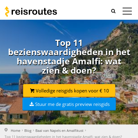
Top 11
bezienswaardigheden in het
havenstadje Amalfi: wat
zien & doen?
Volledige reisgids kopen voor € 10
Stuur me de gratis preview reisgids
Home
Blog
Baai van Napels en Amalfikust
Top 11 bezienswaardigheden in het havenstadje Amalfi: wat zien & doen?