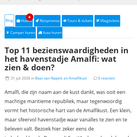
★
Blog
Hotels
Reispromos
Tours & tickets
Vliegtickets
Camper huren
Auto huren
Top 11 bezienswaardigheden in
het havenstadje Amalfi: wat
zien & doen?
31 juli 2026 in
Baai van Napels en Amalfikust
0 reacties
Amalfi, die zijn naam aan de kust dankt, was ooit een
machtige maritieme republiek, maar tegenwoordig
vormt het historische hart van de Amalfikust. Een klein,
maar sfeervol havenstadje waar vanalles te zien en te
beleven valt. Bezoek hier zeker eens de