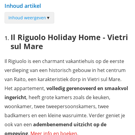
Inhoud artikel
Inhoud weergeven
▼
Il Riguolo Holiday Home - Vietri sul Mare
Il Riguolo Holiday Home - Vietri
Lloyd's Baia Hotel - Vietri sul Mare
sul Mare
Bella Baia Campsite - Maiori
B&B Villa Mary Suites - Positano
Il Rigiuolo is een charmant vakantiehuis op de eerste
Hotel Palazzo Murat - Positano
verdieping van een historisch gebouw in het centrum
Casa Buonocore - Positano
van Raito, een karakteristiek dorp in Vietri sul Mare.
Hotel Margherita - Praiano
Het appartement,
volledig gerenoveerd en smaakvol
B&B La Divina Amalfi Coast - Praiano
ingericht
, heeft grote kamers zoals de keuken,
Hotel Montestella - Salerno
woonkamer, twee tweepersoonskamers, twee
Castle Mezzacapo - Minori
badkamers en een kleine wasruimte. Verder geniet je
Palazzo Confalone - Ravello
ook van een
adembenemend uitzicht op de
The Lemon Garden Villa - Ravello
omgeving
.
Meer info en boeken
.