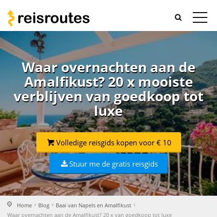
Waar overnachten aan de
Amalfikust? 20 x mooiste
verblijven van goedkoop tot
luxe
Volledige reisgids kopen voor € 10
Stuur me de gratis reisgids
Home
Blog
Baai van Napels en Amalfikust
Waar overnachten aan de Amalfikust? 20 x van goedkoop tot luxe