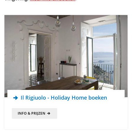
Albergo Diffuso Bacco Furore
Vakantiehuis Limoneto Di Ercole - Erchie
Hotel Le Agavi - Positano
Hotel San Pietro 5* met Michelin restaurant - Positano
Boetiekhotel Casa Angelina - Praiano
Oud klooster Monastero Santa Rosa - Conca dei Marini
Hotel Villa Cimbrone - Ravello
Mis niets tijdens je rondreis langs de Amalfikust met onze
reisgids
Il Rigiuolo - Holiday Home boeken
INFO & PRIJZEN