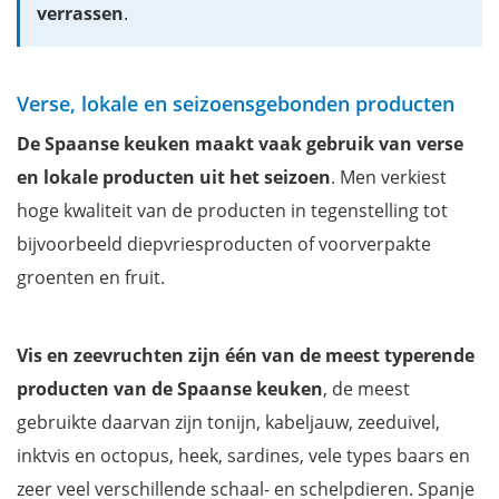
verrassen
.
Crema Catalana, de Spaanse Crème Brûlée
Pata Negra of Jamon Iberico
Spaanse migas
Verse, lokale en seizoensgebonden producten
Download onze gratis reisgidsen Spanje
De Spaanse keuken maakt vaak gebruik van verse
Wil jij ook niets missen tijdens je verblijf in Andalusië?
en lokale producten uit het seizoen
. Men verkiest
hoge kwaliteit van de producten in tegenstelling tot
bijvoorbeeld diepvriesproducten of voorverpakte
groenten en fruit.
Vis en zeevruchten zijn één van de meest typerende
producten van de Spaanse keuken
, de meest
gebruikte daarvan zijn tonijn, kabeljauw, zeeduivel,
inktvis en octopus, heek, sardines, vele types baars en
zeer veel verschillende schaal- en schelpdieren. Spanje