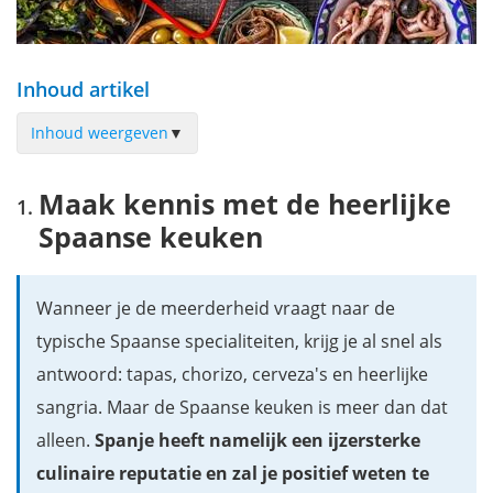
Inhoud artikel
Inhoud weergeven
▼
Maak kennis met de heerlijke Spaanse keuken
Maak kennis met de heerlijke
Wat moet je weten over uit gaan eten in Spanje?
Spaanse keuken
Tapas eten in Spanje
Paella, een Valenciaanse specialiteit
Wanneer je de meerderheid vraagt naar de
Chicharro al Chacolí uit Baskenland
typische Spaanse specialiteiten, krijg je al snel als
Cocido Madrileño uit Madrid
antwoord: tapas, chorizo, cerveza's en heerlijke
Fabada Asturiana uit Asturië
sangria. Maar de Spaanse keuken is meer dan dat
Andaluzische gazpacho en salmorejo
alleen.
Spanje heeft namelijk een ijzersterke
Tortilla de patatas: Spaanse aardappelomelet
culinaire reputatie en zal je positief weten te
Pulpo a Feira uit Galicië