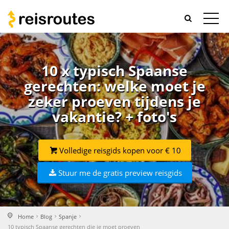
10 x typisch Spaanse
gerechten: welke moet je
zeker proeven tijdens je
vakantie? + foto's
Volledige reisgids kopen voor € 10
Stuur me de gratis preview reisgids
Home
Blog
Spanje
10 typisch Spaanse gerechten die je moet proeven