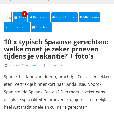
★
Blog
Hotels
Reispromos
Tours & tickets
Vliegtickets
Camper huren
Auto huren
10 x typisch Spaanse gerechten:
welke moet je zeker proeven
tijdens je vakantie? + foto's
6 mei 2026 in
Spanje
0 reacties
Spanje, het land van de zon, prachtige Costa's én lekker
eten! Vertrek je binnenkort naar Andalusië, Noord-
Spanje of de Spaans Costa's? Dan moet je zeker eens
de lokale specialiteiten proeven! Spanje kent namelijk
heel wat traditionele en culinaire gerechten.