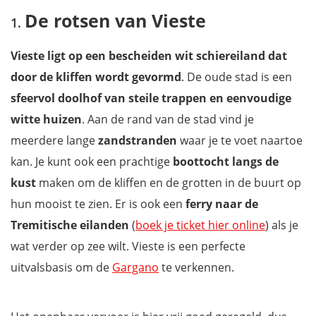
De rotsen van Vieste
De rotsen van Vieste
Het Parco Nazionale dell'Alta Murgia met het Castel del Monte
Geschiedenis en nachtleven in het levendige Bari
Vieste ligt op een bescheiden wit schiereiland dat
Verdwalen in de straten van Polignano a Mare
door de kliffen wordt gevormd
. De oude stad is een
Trulli-hoofdstad Alberobello
sfeervol doolhof van steile trappen en eenvoudige
Wijnen in pittoresk en charmant Locorotondo
witte huizen
. Aan de rand van de stad vind je
De prachtige grotten van Grotte di Castellana
meerdere lange
zandstranden
waar je te voet naartoe
Het sierlijke Martina Franca
kan. Je kunt ook een prachtige
boottocht langs de
Het pelgrimsoord van Santuario di San Michele Arcangelo
kust
maken om de kliffen en de grotten in de buurt op
De witte huizen en steegjes van Ostuni
hun mooist te zien. Er is ook een
ferry naar de
Romeinen en barok in Lecce
Tremitische eilanden
(
boek je ticket hier online
) als je
Torre Sant’Andrea, een natuurlijk paradijs
wat verder op zee wilt. Vieste is een perfecte
Grotta della Poesia, 'de Grot van de Poëzie'
uitvalsbasis om de
Gargano
te verkennen.
Terug naar het oude Griekenland in Corigliano d'Otranto
Olijfolie en heel wat geschiedenis in Gallipoli