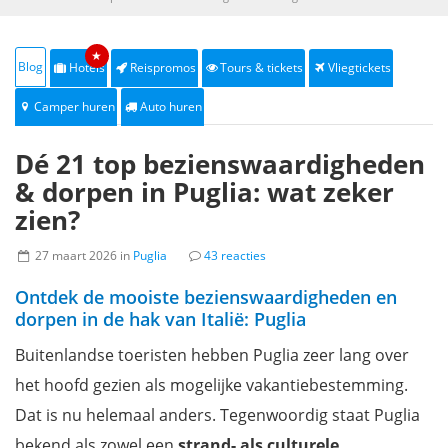
★
Blog
Hotels
Reispromos
Tours & tickets
Vliegtickets
Camper huren
Auto huren
Dé 21 top bezienswaardigheden
& dorpen in Puglia: wat zeker
zien?
27 maart 2026 in
Puglia
43 reacties
Ontdek de mooiste bezienswaardigheden en
dorpen in de hak van Italië: Puglia
Buitenlandse toeristen hebben Puglia zeer lang over
het hoofd gezien als mogelijke vakantiebestemming.
Dat is nu helemaal anders. Tegenwoordig staat Puglia
bekend als zowel een
strand- als culturele