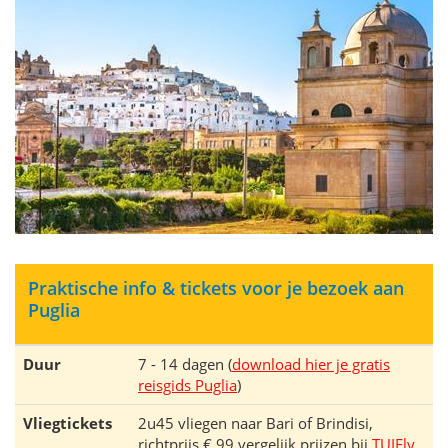
Praktische info & tickets voor je bezoek aan
Puglia
Duur
7 - 14 dagen (
download hier je gratis
reisgids Puglia
)
Vliegtickets
2u45 vliegen naar Bari of Brindisi,
richtprijs € 99 vergelijk prijzen bij
TUIFly