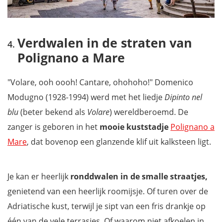
Verdwalen in de straten van
Polignano a Mare
"Volare, ooh oooh! Cantare, ohohoho!" Domenico
Modugno (1928-1994) werd met het liedje
Dipinto nel
blu
(beter bekend als
Volare
) wereldberoemd. De
zanger is geboren in het
mooie kuststadje
Polignano a
Mare
, dat bovenop een glanzende klif uit kalksteen ligt.
Je kan er heerlijk
ronddwalen in de smalle straatjes,
genietend van een heerlijk roomijsje. Of turen over de
Adriatische kust, terwijl je sipt van een fris drankje op
één van de vele terrasjes. Of waarom niet afkoelen in