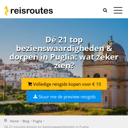
Dé 21 top
bezienswaardigheden &
dorpen in Puglia: wat zeker
zien?
Volledige reisgids kopen voor € 10
Stuur me de preview reisgids
Home
Blog
Puglia
Dé 21 mooiste dorpen en bezienswaardigheden in Puglia