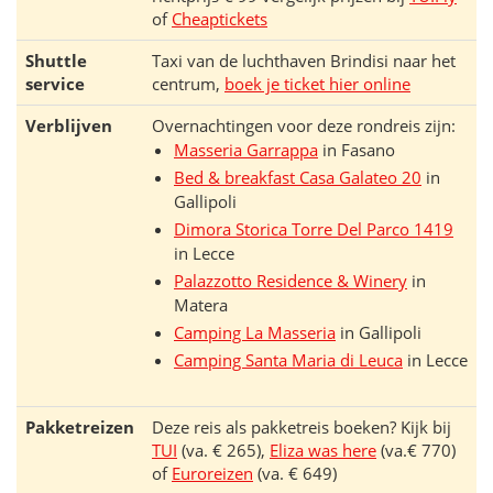
of
Cheaptickets
Shuttle
Taxi van de luchthaven Brindisi naar het
service
centrum,
boek je ticket hier online
Verblijven
Overnachtingen voor deze rondreis zijn:
Masseria Garrappa
in Fasano
Bed & breakfast Casa Galateo 20
in
Gallipoli
Dimora Storica Torre Del Parco 1419
in Lecce
Palazzotto Residence & Winery
in
Matera
Camping La Masseria
in Gallipoli
Camping Santa Maria di Leuca
in Lecce
Pakketreizen
Deze reis als pakketreis boeken? Kijk bij
TUI
(va. € 265),
Eliza was here
(va.€ 770)
of
Euroreizen
(va. € 649)