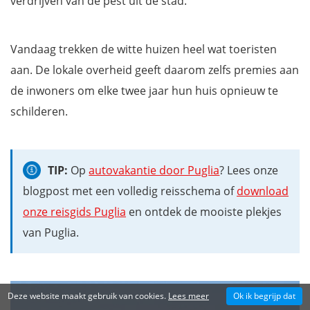
verdrijven van de pest uit de stad.
Vandaag trekken de witte huizen heel wat toeristen
aan. De lokale overheid geeft daarom zelfs premies aan
de inwoners om elke twee jaar hun huis opnieuw te
schilderen.
TIP:
Op
autovakantie door Puglia
? Lees onze
blogpost met een volledig reisschema of
download
onze reisgids Puglia
en ontdek de mooiste plekjes
van Puglia.
Deze website maakt gebruik van cookies.
Lees meer
Ok ik begrijp dat