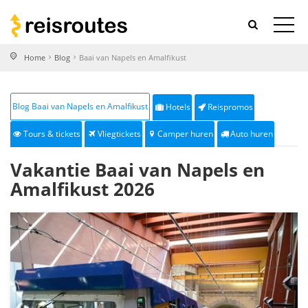
Home
Blog
Baai van Napels en Amalfikust
Blog Baai van Napels en Amalfikust
Hotels
Reispromos
Tours & tickets
Vliegtickets
Camper huren
Auto huren
Vakantie Baai van Napels en
Amalfikust 2026