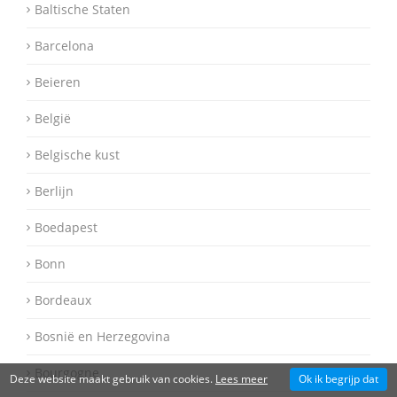
Baltische Staten
Barcelona
Beieren
België
Belgische kust
Berlijn
Boedapest
Bonn
Bordeaux
Bosnië en Herzegovina
Bourgogne
Deze website maakt gebruik van cookies.
Lees meer
Ok ik begrijp dat