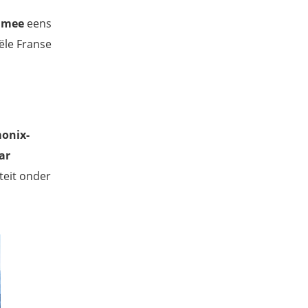
t mee
eens
ële Franse
monix-
ar
teit onder