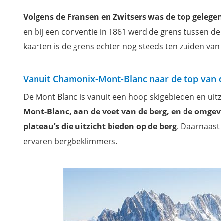
Lac Blanc in de buurt van Chamonix
Volgens de Fransen en Zwitsers was de top gelegen
Saint-Gervais-les-Bains
en bij een conventie in 1861 werd de grens tussen de
Annency
kaarten is de grens echter nog steeds ten zuiden van
La Roche Parstire
Fort de la Redoute Ruinee
Parc National de la Vanoise
Vanuit Chamonix-Mont-Blanc naar de top van 
Grenoble
De Mont Blanc is vanuit een hoop skigebieden en uit
Parc National des Écrins
Mont-Blanc, aan de voet van de berg, en de omgev
Briançon
plateau’s die uitzicht bieden op de berg
. Daarnaast
Parc Naturel régional du Queyras
ervaren bergbeklimmers.
Parc National du Mercantour
Massif des Bauges
Gorge du Fier
La Roche-sur-Foron
Meer van Genève en omgeving