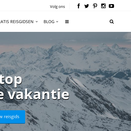
Volg ons
ATIS REISGIDSEN
BLOG
 top
e vakantie
w reisgids