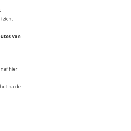
t
 zicht
outes van
anaf hier
 het na de