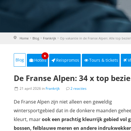
Home
Blog
Frankrijk
Op vakantie in de Franse Alpen: Alle top bezi
★
Blog
Hotels
Reispromos
Tours & tickets
V
De Franse Alpen: 34 x top bez
21 april 2026 in
Frankrijk
2 reacties
De Franse Alpen zijn niet alleen een geweldig
wintersportgebied dat in de donkere maanden geheel
kleurt, maar
ook een prachtig kleurrijk gebied vol 
bossen, felblauwe meren en andere indrukwekke