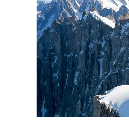
Abondance
Lac de Montriond
Avoriaz
Morzine
Samoëns
Cluses
Sallanches
Servoz
Montenvers
Saint-Jean-de-Sixt
Conflans
Les Trois Vallées
Chambéry
Mis niets tijdens je verblijf in De Franse Alpen met onze rei