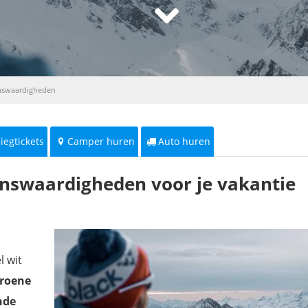
enswaardigheden
liegtickets
Camper huren
Auto huren
ienswaardigheden voor je vakantie
 wit
groene
nde