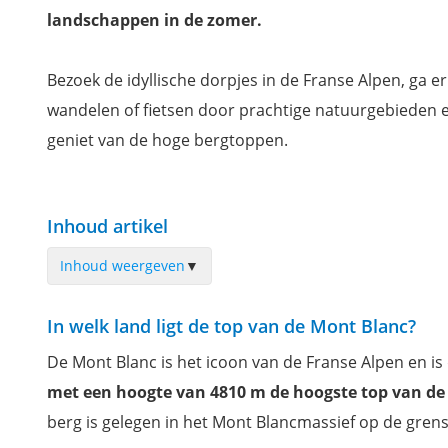
landschappen in de zomer.
Bezoek de idyllische dorpjes in de Franse Alpen, ga er
wandelen of fietsen door prachtige natuurgebieden 
geniet van de hoge bergtoppen.
Inhoud artikel
Inhoud weergeven
▼
Chamonix-Mont-Blanc
In welk land ligt de top van de Mont Blanc?
Route des Grandes Alpes
De Mont Blanc is het icoon van de Franse Alpen en i
Le Morclan
met een hoogte van 4810 m de hoogste top van de 
Cirque du Fer à Cheval
berg is gelegen in het Mont Blancmassief op de gren
Le Désert de Platé