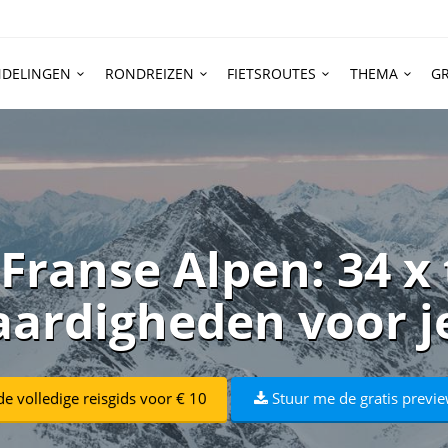
DELINGEN
RONDREIZEN
FIETSROUTES
THEMA
GR
Franse Alpen: 34 x
ardigheden voor j
e volledige reisgids voor € 10
Stuur me de gratis previe