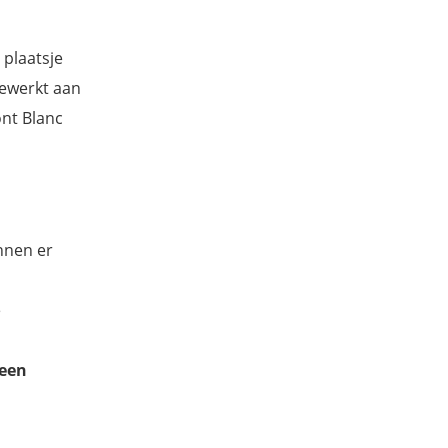
 plaatsje
eewerkt aan
ont Blanc
nnen er
e
 een