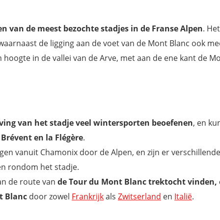
n van de meest bezochte stadjes in de Franse Alpen
. Het
 waarnaast de ligging aan de voet van de Mont Blanc ook m
 hoogte in de vallei van de Arve, met aan de ene kant de M
ng van het stadje veel wintersporten beoefenen
, en ku
 Brévent en la Flégère
.
gen vanuit Chamonix door de Alpen, en zijn er verschillend
en rondom het stadje.
an de route van
de Tour du Mont Blanc trektocht vinden,
t Blanc
door zowel
Frankrijk
als
Zwitserland
en
Italië
.