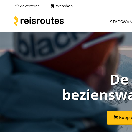
Adverteren
Webshop
STADSWAN
De 
bezienswa
Koop d