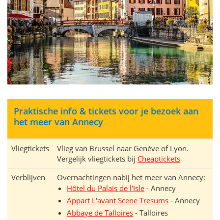
Praktische info & tickets voor je bezoek aan
het meer van Annecy
Vliegtickets
Vlieg van Brussel naar Genève of Lyon.
Vergelijk vliegtickets bij
Cheaptickets
Verblijven
Overnachtingen nabij het meer van Annecy:
Hôtel du Palais de l'Isle
- Annecy
Appart L'avant Scene Tresums
- Annecy
Abbaye de Talloires
- Talloires