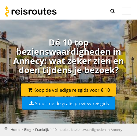
Dé 10 top
bezienswaardigheden in
Annecy: wat zeker zien en
doen tijdens je bezoek?
Koop de volledige reisgids voor € 10
Stuur me de gratis preview reisgids
Home
Blog
Frankrijk
10 mooiste bezienswaardigheden in Annecy