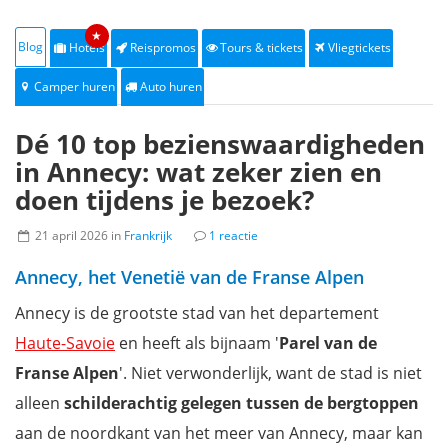
★
Blog
Hotels
Reispromos
Tours & tickets
Vliegtickets
Camper huren
Auto huren
Dé 10 top bezienswaardigheden
in Annecy: wat zeker zien en
doen tijdens je bezoek?
21 april 2026 in
Frankrijk
1 reactie
Annecy, het Venetië van de Franse Alpen
Annecy is de grootste stad van het departement
Haute-Savoie
en heeft als bijnaam '
Parel van de
Franse Alpen
'. Niet verwonderlijk, want de stad is niet
alleen
schilderachtig gelegen tussen de bergtoppen
aan de noordkant van het meer van Annecy, maar kan