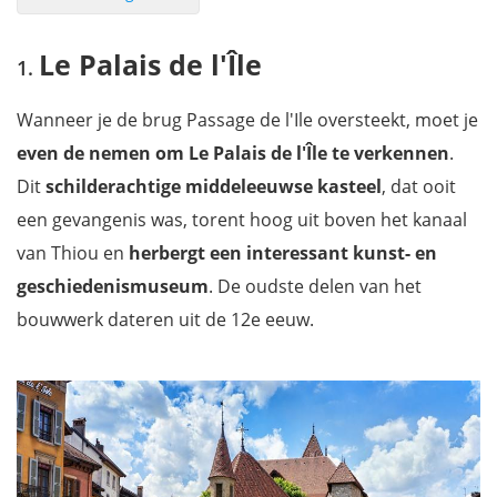
Le Palais de l'Île
Le Palais de l'Île
Pont des Amours
Tuinen van Europa
Wanneer je de brug Passage de l'Ile oversteekt, moet je
Saint-François-de-Sales kerk
even de nemen om Le Palais de l'Île te verkennen
.
Kerk van Saint-Maurice
Dit
schilderachtige middeleeuwse kasteel
, dat ooit
Notre-Dame-de-Liesse
een gevangenis was, torent hoog uit boven het kanaal
Kathedraal van Saint-Pierre
van Thiou en
herbergt een interessant kunst- en
Quai de l'Île
geschiedenismuseum
. De oudste delen van het
Château d'Annecy
bouwwerk dateren uit de 12e eeuw.
Het meer van Annecy
Waar overnachten aan het meer van Annecy?
Filmpje: De mooiste bezienswaardigheden van Annecy
Mis niets tijdens je verblijf in De Franse Alpen met onze
reisgids