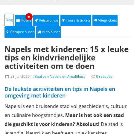
★
Blog
Hotels
Reispromos
Tours & tickets
Vliegtickets
Camper huren
Auto huren
Napels met kinderen: 15 x leuke
tips en kindvriendelijke
activiteiten om te doen
28 juli 2026 in
Baai van Napels en Amalfikust
0 reacties
De leukste acitiviteiten en tips in Napels en
omgeving met kinderen
Napels is een bruisende stad vol geschiedenis, cultuur
en culinaire hoogstandjes.
Maar is het ook een stad
die geschikt is voor kinderen? Absoluut!
De stad is
levendig, kleurrijk en heeft een uniek karakter