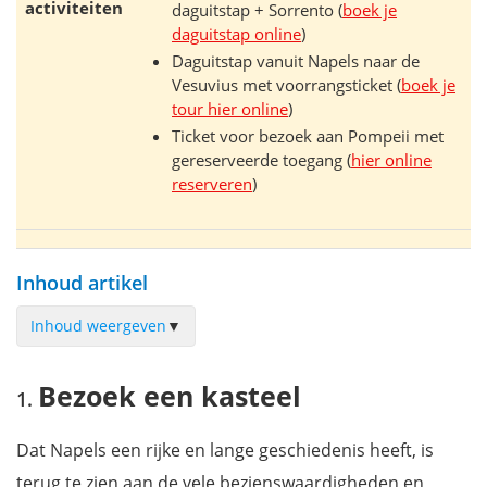
activiteiten
daguitstap + Sorrento (
boek je
daguitstap online
)
Daguitstap vanuit Napels naar de
Vesuvius met voorrangsticket (
boek je
tour hier online
)
Ticket voor bezoek aan Pompeii met
gereserveerde toegang (
hier online
reserveren
)
Inhoud artikel
Inhoud weergeven
▼
Bezoek een kasteel
Bezoek een kasteel
Alle remmen los in een pretpark
Het nationale spoorwegmuseum Pietrarsa
Dat Napels een rijke en lange geschiedenis heeft, is
Neus rond in het Nationaal Archeologisch Museum
terug te zien aan de vele bezienswaardigheden en