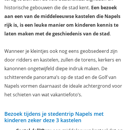
Bekijk de paleizen van Napels (en omgeving)
historische gebouwen die de stad kent.
Een bezoek
Ontdek de onderwaterwereld in het Acquario di Napoli
aan een van de middeleeuwse kastelen die Napels
Dwaal rond door Pompeii
rijk is, is een leuke manier om kinderen kennis te
Beklim de Vesuvius
laten maken met de geschiedenis van de stad
.
Zoek de rust op in een van de parken
Neem een duik in het verkoelende water
Wanneer je kleintjes ook nog eens geobsedeerd zijn
Leer je eigen Napolitaanse pizza maken
door ridders en kastelen, zullen de torens, kerkers en
Of een lekkere Italiaanse pasta
kanonnen ongetwijfeld diepe indruk maken. De
Neem een kijkje onder de grond
schitterende panorama’s op de stad en de Golf van
Bezoek een zoo of dierentuin
Napels vormen daarnaast de ideale achtergrond voor
Extra tip: Koop de ArteCard Napels
het schieten van wat vakantiefoto’s.
Waar overnachten in Napels?
Auto huren voor je vakantie in Napels en de Amalfikust
Bezoek tijdens je stedentrip Napels met
Wil jij ook niets missen tijdens je vakantie in Napels?
kinderen zeker deze 3 kastelen