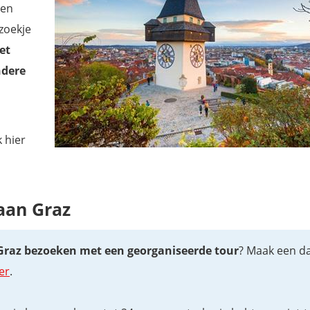
den
zoekje
et
ndere
 hier
 aan Graz
Graz bezoeken met een georganiseerde tour
? Maak een d
er
.