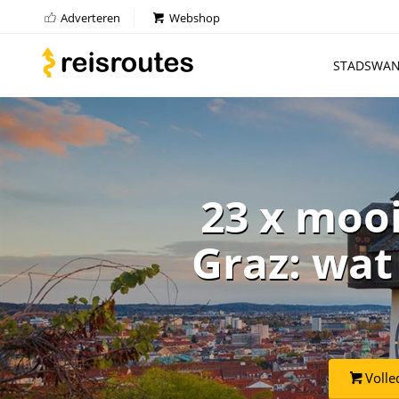
Adverteren
Webshop
STADSWAN
23 x moo
Graz: wat
Volle