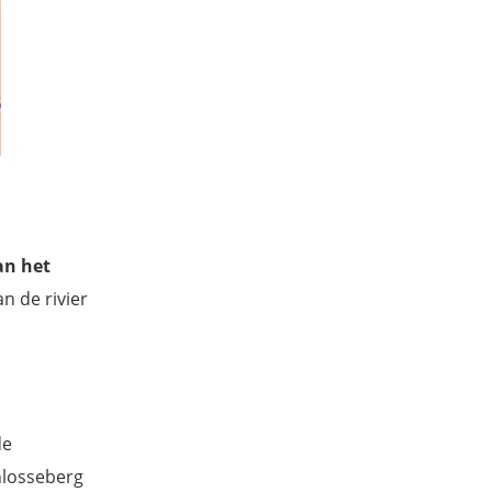
an het
an de rivier
de
hlosseberg