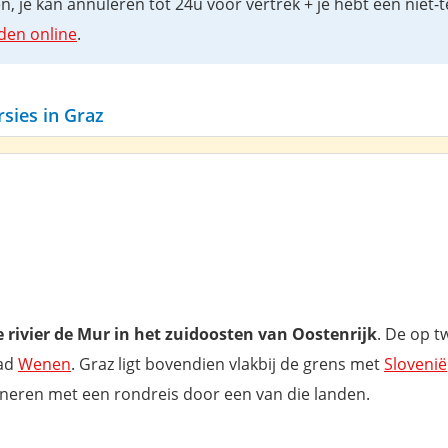
 je kan annuleren tot 24u voor vertrek + je hebt een niet-
eden online
.
sies in Graz
 rivier de Mur
in het zuidoosten van Oostenrijk
. De op t
tad
Wenen
. Graz ligt bovendien vlakbij de grens met
Slovenië
ineren met een rondreis door een van die landen.