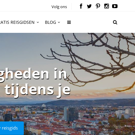
Volg ons
ATIS REISGIDSEN
BLOG
gheden in
tijdens je
 reisgids