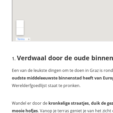
Mooiste uitstapjes vanuit Graz
Waar overnachten in Graz?
Wil jij ook niets missen tijdens je vakantie in Oostenrijk?
Verdwaal door de oude binne
Een van de leukste dingen om te doen in Graz is ron
oudste middeleeuwste binnenstad heeft van Euro
Werelderfgoedlijst staat te pronken.
Wandel er door de
kronkelige straatjes, duik de gez
mooie hofjes
. Vanop je terras geniet je van het zich