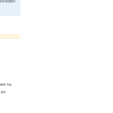
tevreden-
wee na
en