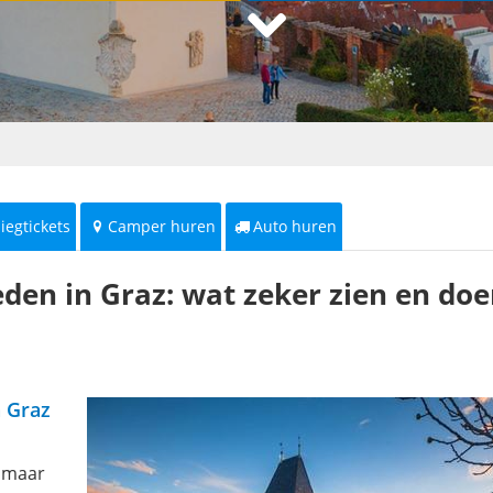
liegtickets
Camper huren
Auto huren
den in Graz: wat zeker zien en do
n Graz
, maar