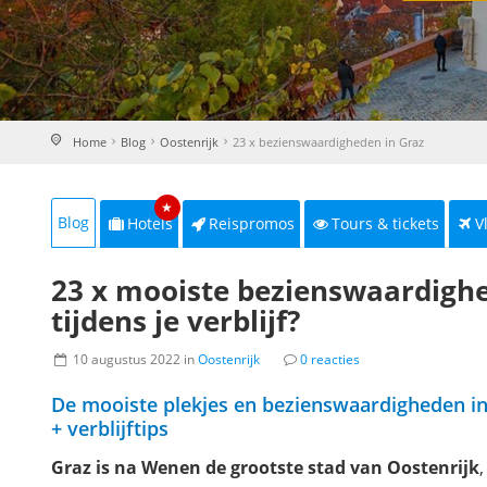
Home
Blog
Oostenrijk
23 x bezienswaardigheden in Graz
★
Blog
Hotels
Reispromos
Tours & tickets
V
23 x mooiste bezienswaardighe
tijdens je verblijf?
10 augustus 2022 in
Oostenrijk
0 reacties
De mooiste plekjes en bezienswaardigheden i
+ verblijftips
Graz is na Wenen de grootste stad van Oostenrijk