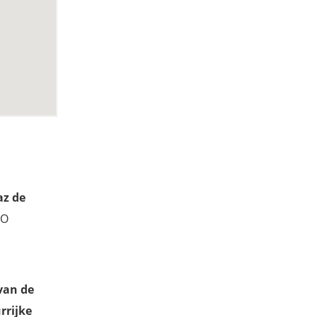
az de
CO
 van de
rrijke