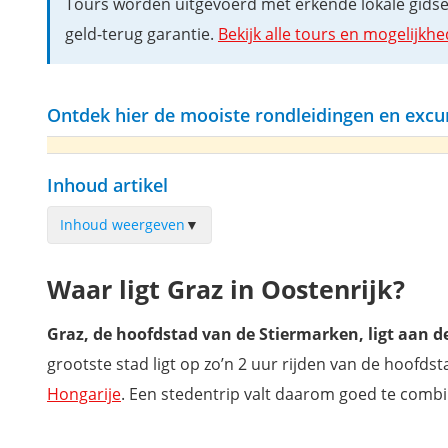
Tours worden uitgevoerd met erkende lokale gidsen,
geld-terug garantie.
Bekijk alle tours en mogelijkh
Ontdek hier de mooiste rondleidingen en excur
Inhoud artikel
Inhoud weergeven
▼
Verdwaal door de oude binnenstad
Waar ligt Graz in Oostenrijk?
Schlossberg beklimmen
Maak een ritje op de Sprookjestrein & Schlossberg-glijbaan
Graz, de hoofdstad van de Stiermarken, ligt aan de
Grazer Uhrturm
grootste stad ligt op zo’n 2 uur rijden van de hoofds
Kathedraal van Graz
Hongarije
. Een stedentrip valt daarom goed te comb
Mausoleum Kaiser Ferdinands II
Grazer Landhaus