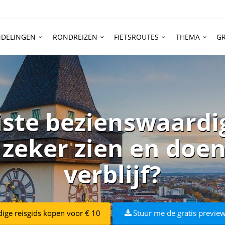
DELINGEN
RONDREIZEN
FIETSROUTES
THEMA
GR
iste bezienswaardi
 zeker zien en doen 
verblijf?
dige reisgids kopen voor € 10
Stuur me de gratis preview