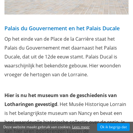
Palais du Gouvernement en het Palais Ducale
Op het einde van de Place de la Carrière staat het
Palais du Gouvernement met daarnaast het Palais
Ducale, dat uit de 12de eeuw stamt. Palais Ducal is
waarschijnlijk het bekendste gebouw. Hier woonden
vroeger de hertogen van de Lorraine.
Hier is nu het museum van de geschiedenis van
Lotharingen gevestigd
. Het Musée Historique Lorrain
is het belangrijkste museum van Nancy en bevat een
heel waardevolle historische collectie over de regio. Je
Deze website maakt gebruik van cookies.
Lees meer
Ok ik begrijp dat
kan hier uren doorbrengen tussen de