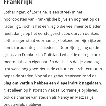
Frankriijk
Metz
Centre Pompidou-Metz
Lotharingen, of Lorraine, is een streek in het
Thionville
noordoosten van Frankrijk die bij velen nog niet op de
Nancy
radar ligt. Toch is het een regio die veel meer te bieden
Butte de Montsec
heeft dan je op het eerste gezicht zou durven denken.
Lac de Madine
Lotharingen staat voornamelijk bekend om zijn rijke en
Saint-Mihiel
soms turbulente geschiedenis. Door zijn ligging op de
Rocroi
grens van Frankrijk en Duitsland wisselde de regio ook
Bar-le-Duc
meermaals van eigenaar. En dat is iets dat je vandaag
Kastelen spotten in Lorraine
trouwens nog goed ziet in de cultuur en architectuur in
Rodemack
bepaalde steden. Vooral de gebeurtenissen rond de
Parc naturel régional de Lorraine
Slag om Verdun
hebben een diepe indruk nagelaten
.
Download onze reisgids Lorraine
Niet alleen op historisch vlak zal Lorraine je bijblijven,
ook de charme van steden als Nancy en Metz zal je
ongetwijfeld nablijven.