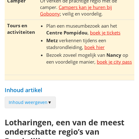
Camper
Of verken de prachtige regio met de
camper.
Campers kan je huren bij
Goboony
; veilig en voordelig.
Tours en
Plan een museumbezoek aan het
activiteiten
Centre Pompidou
,
boek je tickets
Metz
verkennen tijdens een
stadsrondleiding,
boek hier
Bezoek zoveel mogelijk van
Nancy
op
een voordelige manier,
boek je city pass
Inhoud artikel
Inhoud weergeven
▼
Verdun
Lotharingen, een van de meest
Mémorial de Verdun
onderschatte regio’s van
Ossuaire de Douaumont