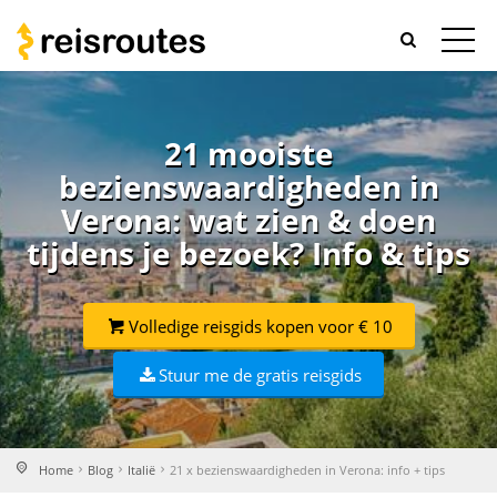
21 mooiste
bezienswaardigheden in
Verona: wat zien & doen
tijdens je bezoek? Info & tips
Volledige reisgids kopen voor € 10
Stuur me de gratis reisgids
Home
Blog
Italië
21 x bezienswaardigheden in Verona: info + tips