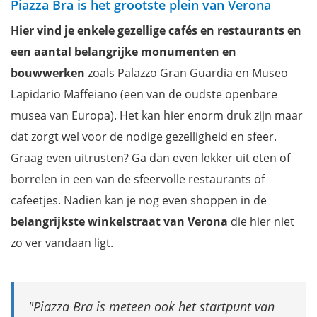
Piazza Bra is het grootste plein van Verona
Kathedraal van Verona
Hier vind je enkele gezellige cafés en restaurants en
Het balkon van Julia
een aantal belangrijke monumenten en
Torre dei Lamberti
bouwwerken
zoals Palazzo Gran Guardia en Museo
Piazza delle Erbe
Lapidario Maffeiano (een van de oudste openbare
Ponte Pietra
musea van Europa). Het kan hier enorm druk zijn maar
Castel di San Pietro
dat zorgt wel voor de nodige gezelligheid en sfeer.
Porta Borsari
Graag even uitrusten? Ga dan even lekker uit eten of
Piazza dei Signori
borrelen in een van de sfeervolle restaurants of
Arche Scaligere
cafeetjes. Nadien kan je nog even shoppen in de
Ponte di Castelvecchio
belangrijkste winkelstraat van Verona
die hier niet
Arco dei Gavi
zo ver vandaan ligt.
Cattedrale di Santa Maria Matricolare
Teatro Romano
Basilica di San Zeno Maggiore
Piazza Bra is meteen ook het startpunt van
Giardino Giusti