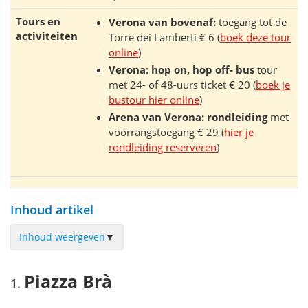
Tours en
Verona van bovenaf:
toegang tot de
activiteiten
Torre dei Lamberti € 6 (
boek deze tour
online
)
Verona: hop on, hop off- bus
tour
met 24- of 48-uurs ticket € 20 (
boek je
bustour hier online
)
Arena van Verona: rondleiding
met
voorrangstoegang € 29 (
hier je
rondleiding reserveren
)
Inhoud artikel
Inhoud weergeven
▼
Piazza Brà
Piazza Brà
Arena di Verona
Het stadspaleis Gran Guardia