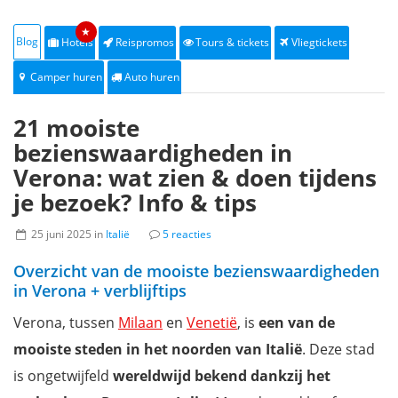
★
Blog
Hotels
Reispromos
Tours & tickets
Vliegtickets
Camper huren
Auto huren
21 mooiste
bezienswaardigheden in
Verona: wat zien & doen tijdens
je bezoek? Info & tips
25 juni 2025 in
Italië
5 reacties
Overzicht van de mooiste bezienswaardigheden
in Verona + verblijftips
Verona, tussen
Milaan
en
Venetië
, is
een van de
mooiste steden in het noorden van Italië
. Deze stad
is ongetwijfeld
wereldwijd bekend dankzij het