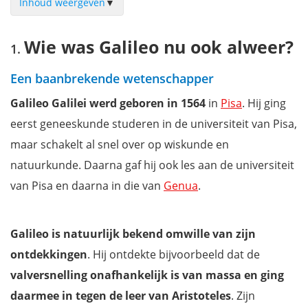
Inhoud weergeven
▼
Wie was Galileo nu ook alweer?
Wie was Galileo nu ook alweer?
Het Galileomuseum in Florence bezoeken
Hoe kan ik tickets boeken voor het Galileomuseum?
Een baanbrekende wetenschapper
Waar bevindt zich het Galileomuseum in Firenze?
Galileo Galilei werd geboren in 1564
in
Pisa
. Hij ging
Waar overnachten in Firenze?
eerst geneeskunde studeren in de universiteit van Pisa,
Mis niets tijdens je bezoek aan Firenze met onze reisgids
maar schakelt al snel over op wiskunde en
natuurkunde. Daarna gaf hij ook les aan de universiteit
van Pisa en daarna in die van
Genua
.
Galileo is natuurlijk bekend omwille van zijn
ontdekkingen
. Hij ontdekte bijvoorbeeld dat de
valversnelling onafhankelijk is van massa en ging
daarmee in tegen de leer van Aristoteles
. Zijn