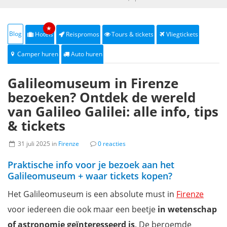
★
Blog
Hotels
Reispromos
Tours & tickets
Vliegtickets
Camper huren
Auto huren
Galileomuseum in Firenze
bezoeken? Ontdek de wereld
van Galileo Galilei: alle info, tips
& tickets
31 juli 2025 in
Firenze
0 reacties
Praktische info voor je bezoek aan het
Galileomuseum + waar tickets kopen?
Het Galileomuseum is een absolute must in
Firenze
voor iedereen die ook maar een beetje
in wetenschap
of astronomie geïnteresseerd is
. De beroemde