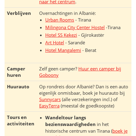
naar het centrum
.
Verblijven
Overnachtingen in Albanië:
Urban Rooms
- Tirana
Milingona City Center Hostel
-Tirana
Hotel SS Kekezi
- Gjirokastër
Art Hotel
- Sarandë
Hotel Mangalemi
- Berat
Camper
Zelf geen camper?
Huur een camper bij
huren
Goboony
Huurauto
Op rondreis door Albanië? Dan is een auto
eigenlijk onmisbaar, boek je huurauto bij
Sunnycars
(alle verzekeringen incl.) of
EasyTerra
(meestal de goedkoopste)
Tours en
Wandeltour langs
activiteiten
bezienswaardigheden
in het
historische centrum van Tirana (
boek je