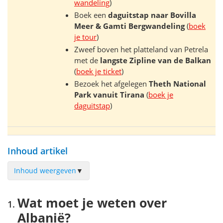
wandeling
)
Boek een
daguitstap naar Bovilla
Meer & Gamti Bergwandeling
(
boek
je tour
)
Zweef boven het platteland van Petrela
met de
langste Zipline van de Balkan
(
boek je ticket
)
Bezoek het afgelegen
Theth National
Park vanuit Tirana
(
boek je
daguitstap
)
Inhoud artikel
Inhoud weergeven
▼
Wat moet je weten over Albanië?
Wat moet je weten over
Kaartje met de mooiste bezienswaardigheden in Albanië
Albanië?
Tirana, de Albanese hoofdstad