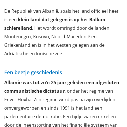
Durrës, met het grootste amfitheater van de Balkan
De Republiek van Albanië, zoals het land officieel heet,
Berat, de stad met duizend vensters
is een
klein land dat
gelegen is op het Balkan
Gjirokastër, de Stad van de Duizend Treden
schiereiland
. Het wordt omringd door de landen
Albanese Rivièra, met paradijselijk witte stranden
Montenegro, Kosovo, Noord-Macedonië en
Ksamil, een van de meest bezochte resorts langs de Rivièra
Griekenland en is in het westen gelegen aan de
De restanten van een Griekse stad in Nationaal Park Butrint
Adriatische en Ionische zee.
Sarandië, een populaire badplaats
Syri i Kaltër, prachtige natuurlijke bron
Een beetje geschiedenis
Apollonia, wat ooit een Griekse kolonie was
Albanië was tot zo’n 25 jaar geleden een afgesloten
Korçë, met de grootste orthodoxe kathedraal van Albanië
communistische dictatuur
, onder het regime van
Het mysterieuze meer van Ohrid
Enver Hoxha. Zijn regime werd pas na zijn overlijden
Een boottocht op het Skadar meer
omvergeworpen en sinds 1991 is het land een
Komanimeer, een van de mooiste meren van Albanië
parlementaire democratie. Een tijdje waren er rellen
Wandeling van Theth naar Valbona
door de ineenstorting van het financiële systeem van
Ontspannen in de Benja Hot Springs