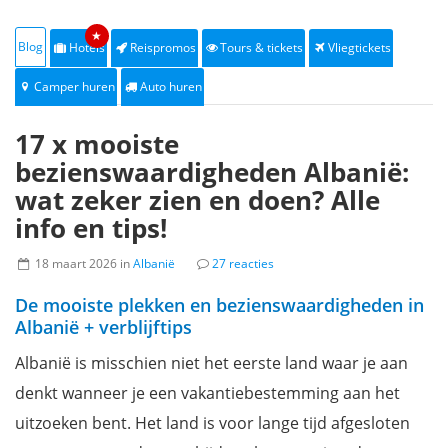
★
Blog
Hotels
Reispromos
Tours & tickets
Vliegtickets
Camper huren
Auto huren
17 x mooiste
bezienswaardigheden Albanië:
wat zeker zien en doen? Alle
info en tips!
18 maart 2026 in
Albanië
27 reacties
De mooiste plekken en bezienswaardigheden in
Albanië + verblijftips
Albanië is misschien niet het eerste land waar je aan
denkt wanneer je een vakantiebestemming aan het
uitzoeken bent. Het land is voor lange tijd afgesloten