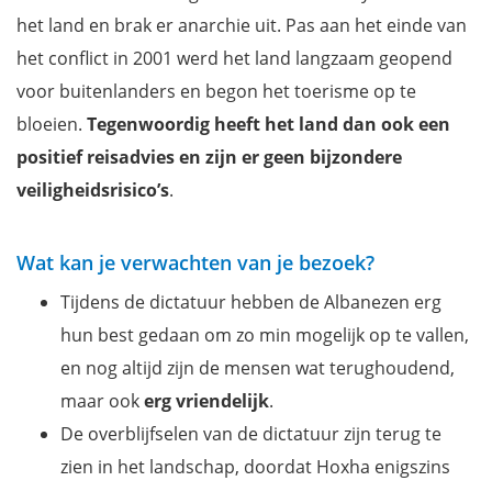
het land en brak er anarchie uit. Pas aan het einde van
Wijn proeven en zwemmen bij de Kaap van Rodon
het conflict in 2001 werd het land langzaam geopend
Hoe reis je het best naar Albanië?
voor buitenlanders en begon het toerisme op te
Filmpje: De mooiste bezienswaardigheden van Albanië
bloeien.
Tegenwoordig heeft het land dan ook een
Mis niets tijdens je bezoek aan Albanië met onze reisgids
positief reisadvies en zijn er geen bijzondere
veiligheidsrisico’s
.
Wat kan je verwachten van je bezoek?
Tijdens de dictatuur hebben de Albanezen erg
hun best gedaan om zo min mogelijk op te vallen,
en nog altijd zijn de mensen wat terughoudend,
maar ook
erg vriendelijk
.
De overblijfselen van de dictatuur zijn terug te
zien in het landschap, doordat Hoxha enigszins