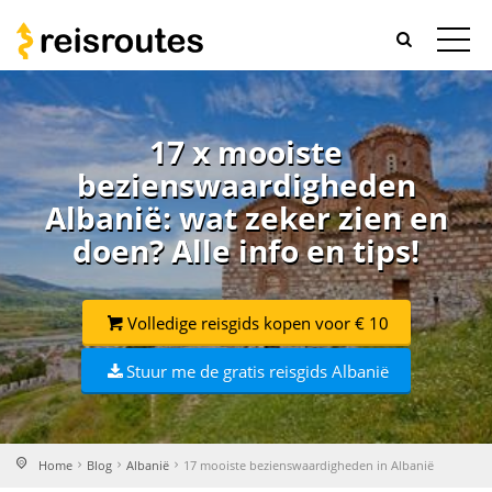
17 x mooiste
bezienswaardigheden
Albanië: wat zeker zien en
doen? Alle info en tips!
Volledige reisgids kopen voor € 10
Stuur me de gratis reisgids Albanië
Home
Blog
Albanië
17 mooiste bezienswaardigheden in Albanië