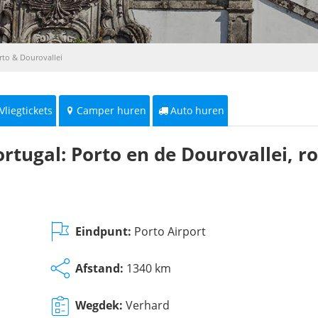
rto & Dourovallei
Vliegtickets
Camper huren
Auto huren
rtugal: Porto en de Dourovallei, ro
Eindpunt:
Porto Airport
Afstand:
1340 km
Wegdek:
Verhard