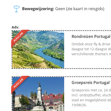
Bewegwijzering:
Geen (zie kaart in reisgids)
Adv.
POPULAIR
Rondreizen Portugal 
Ontdek onze fly & drive
daagse tot 12-daagse di
verschillende thema's m
POPULAIR
Groepsreis Portugal 
Groepsreis met ca. 24 d
incl. ontbijtbuffet, vluc
stad en mogelijkheid d
19/08/26.