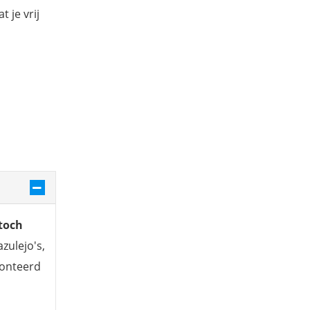
 je vrij
 toch
azulejo's,
ronteerd