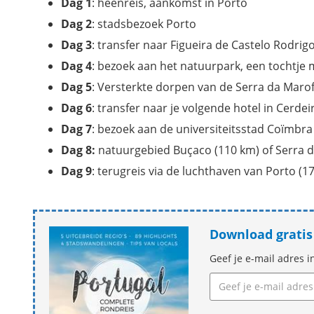
Dag 1
: heenreis, aankomst in Porto
Dag 2
: stadsbezoek Porto
Dag 3
: transfer naar Figueira de Castelo Rodri
Dag 4
: bezoek aan het natuurpark, een tochtje 
Dag 5
: Versterkte dorpen van de Serra da Maro
Dag 6
: transfer naar je volgende hotel in Cerdei
Dag 7
: bezoek aan de universiteitsstad Coïmbra
Dag 8:
natuurgebied Buçaco (110 km) of Serra d
Dag 9
: terugreis via de luchthaven van Porto (1
Download gratis 
Geef je e-mail adres i