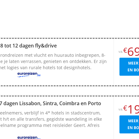
8 tot 12 dagen fly&drive
6
€
va.
 rondreizen met vlucht en huurauto inbegrepen, 8-
e je laten verrassen, genieten en ontdekken. Er zijn
MEER
et logies van rurale hotels tot designhotels.
EN B
7 dagen Lissabon, Sintra, Coimbra en Porto
1
€
va.
eelnemers, verblijf in 4* hotels in stadscentrum,
ht h/t en alle transfers, gegidste wandeling in elke
MEER
eelname programma met reisleider Geert. Afreis
EN B