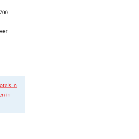
 700
zeer
otels in
en in