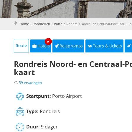
Home
Rondreizen
Porto
Rondreis Noord- en Centraal-Portugal + Po
★
Route
Hotels
Reispromos
Tours & tickets
Rondreis Noord- en Centraal-Po
kaart
59 ervaringen
Startpunt:
Porto Airport
Type:
Rondreis
Duur:
9 dagen