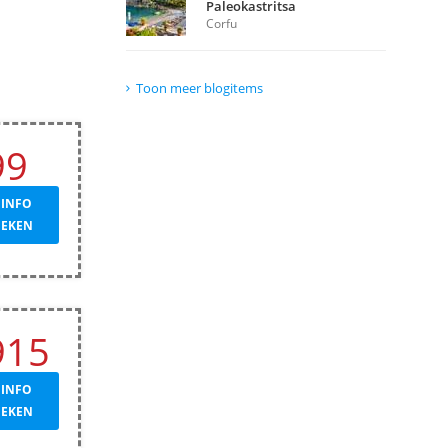
Paleokastritsa
Corfu
Toon meer blogitems
99
 INFO
OEKEN
915
 INFO
OEKEN