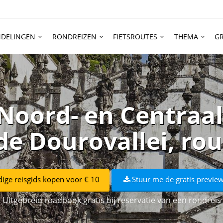
DELINGEN
RONDREIZEN
FIETSROUTES
THEMA
GR
Noord- en Centraal
de Dourovallei, rou
dige reisgids kopen voor € 10
Stuur me de gratis preview
Uitgebreid roadbook gratis bij reservatie van een rondreis