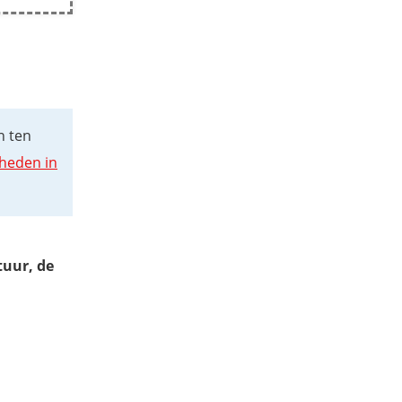
n ten
heden in
uur, de
n