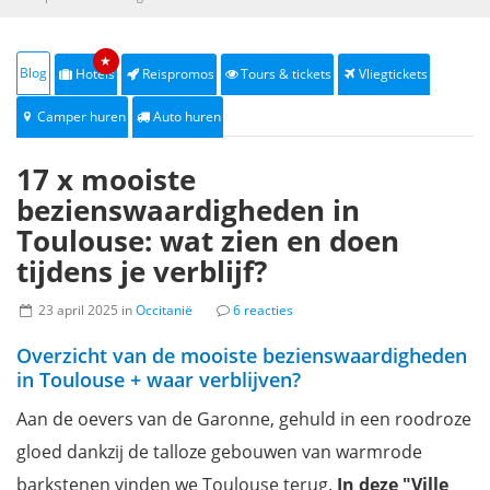
★
Blog
Hotels
Reispromos
Tours & tickets
Vliegtickets
Camper huren
Auto huren
17 x mooiste
bezienswaardigheden in
Toulouse: wat zien en doen
tijdens je verblijf?
23 april 2025 in
Occitanië
6 reacties
Overzicht van de mooiste bezienswaardigheden
in Toulouse + waar verblijven?
Aan de oevers van de Garonne, gehuld in een roodroze
gloed dankzij de talloze gebouwen van warmrode
barkstenen vinden we Toulouse terug.
I
n deze "Ville