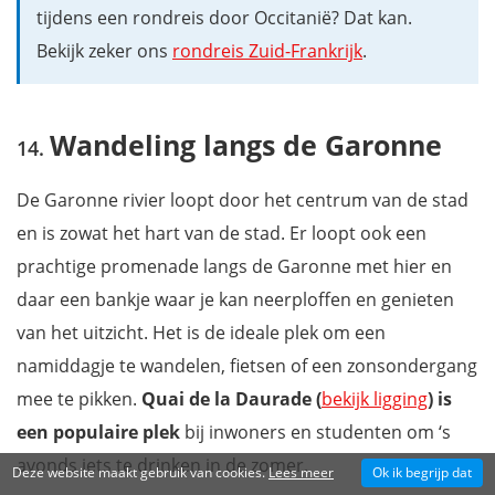
tijdens een rondreis door Occitanië? Dat kan.
Bekijk zeker ons
rondreis Zuid-Frankrijk
.
Wandeling langs de Garonne
De Garonne rivier loopt door het centrum van de stad
en is zowat het hart van de stad. Er loopt ook een
prachtige promenade langs de Garonne met hier en
daar een bankje waar je kan neerploffen en genieten
van het uitzicht. Het is de ideale plek om een
namiddagje te wandelen, fietsen of een zonsondergang
mee te pikken.
Quai de la Daurade (
bekijk ligging
) is
een populaire plek
bij inwoners en studenten om ‘s
avonds iets te drinken in de zomer.
Deze website maakt gebruik van cookies.
Lees meer
Ok ik begrijp dat