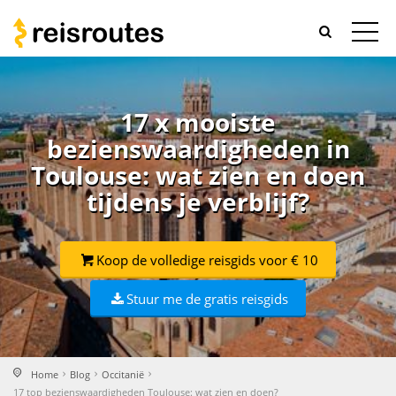
17 x mooiste
bezienswaardigheden in
Toulouse: wat zien en doen
tijdens je verblijf?
Koop de volledige reisgids voor € 10
Stuur me de gratis reisgids
Home
Blog
Occitanië
17 top bezienswaardigheden Toulouse: wat zien en doen?