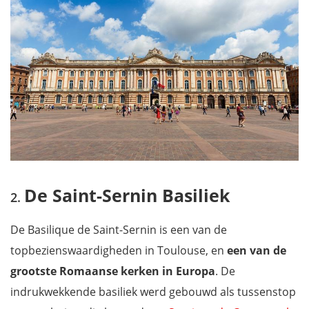
Wat valt er nog meer te ontdekken in de streek?
Maak een daguitstap vanuit Toulouse
Waar overnachten in Toulouse?
Filmpje: ontdek de stad Toulouse
Mis niets met onze reisgids Occitanië
De Saint-Sernin Basiliek
De Basilique de Saint-Sernin is een van de
topbezienswaardigheden in Toulouse, en
een van de
grootste Romaanse kerken in Europa
. De
indrukwekkende basiliek werd gebouwd als tussenstop