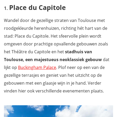
Place du Capitole
Place du Capitole
De Saint-Sernin Basiliek
Couvent des Jacobins
Wandel door de gezellige straten van Toulouse met
De Saint-Etienne Kathedraal
roodgekleurde herenhuizen, richting hét hart van de
Théatre du Capitole
stad: Place du Capitole. Het sfeervolle plein wordt
Hotel d'Assézat
omgeven door prachtige opvallende gebouwen zoals
Wandel over de Pont Neuf langs de Garonne
het Théâtre du Capitole en het
stadhuis van
Jardin Japonais Pierre Baudis
Toulouse
, een majestueus neoklassiek gebouw
dat
Bezoek een van de boeiende musea
lijkt op
Buckingham Palace
. Plof neer op een van de
Canal du Midi
gezellige terrasjes en geniet van het uitzicht op de
Bezoek de overdekte Marché Victor Hugo
gebouwen met een glaasje wijn in je hand. Verder
Hôpital de la Grave
vinden hier ook verschillende evenementen plaats.
Toulouse Plages
Wandeling langs de Garonne
Namiddagje shoppen in Toulouse